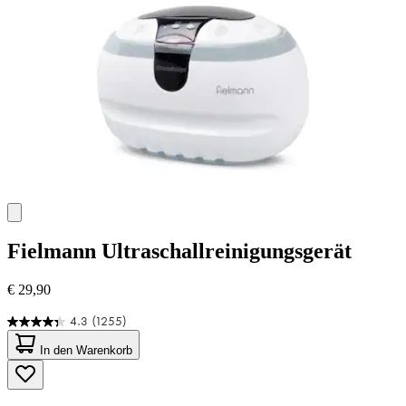
Bewertungen
Fielmann
Ultraschallreinigungsgerät
€ 29,90
4.3
(1255)
4.3
von
In den Warenkorb
5
Sternen.
1255