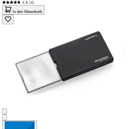
4.8
(4)
4.8
von
In den Warenkorb
5
Sternen.
4
Bewertungen