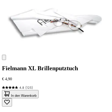
Fielmann
XL Brillenputztuch
€ 4,90
4.8
(125)
4.8
von
In den Warenkorb
5
Sternen.
125