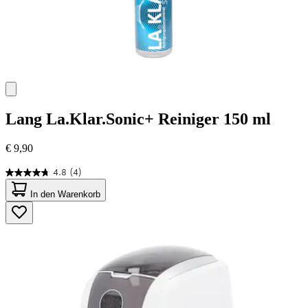
Lang
La.Klar.Sonic+ Reiniger 150 ml
€ 9,90
4.8
(4)
4.8
von
In den Warenkorb
5
Sternen.
4
Bewertungen