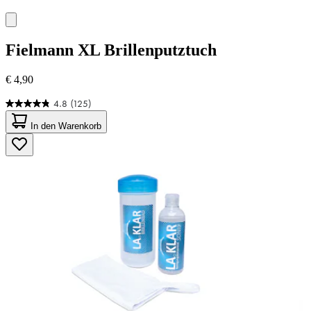
Fielmann
XL Brillenputztuch
€ 4,90
4.8
(125)
4.8
von
In den Warenkorb
5
Sternen.
125
Bewertungen