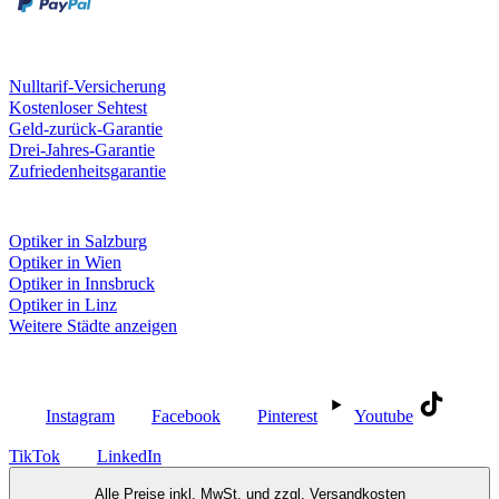
Unsere Leistungen
Nulltarif-Versicherung
Kostenloser Sehtest
Geld-zurück-Garantie
Drei-Jahres-Garantie
Zufriedenheitsgarantie
Fielmann in deiner Nähe
Optiker in Salzburg
Optiker in Wien
Optiker in Innsbruck
Optiker in Linz
Weitere Städte anzeigen
Social Media
Instagram
Facebook
Pinterest
Youtube
TikTok
LinkedIn
Alle Preise inkl. MwSt. und zzgl.
Versandkosten