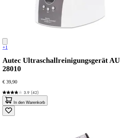
+1
Autec
Ultraschallreinigungsgerät AU
28010
€ 39,90
3.9
(42)
3.9
von
In den Warenkorb
5
Sternen.
42
Bewertungen