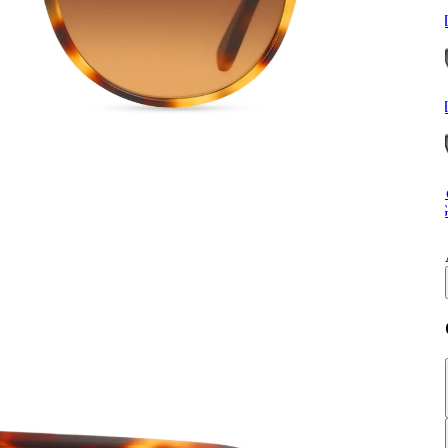
H
H
S
G