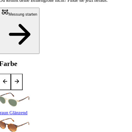
Du kennst deine Brillengröße nicht?
Finde sie jetzt heraus:
Messung starten
Farbe
raun Glänzend