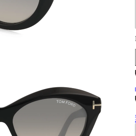
H
S
G