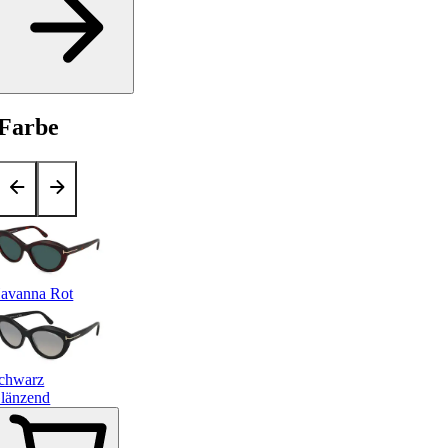
Farbe
avanna Rot
chwarz
länzend