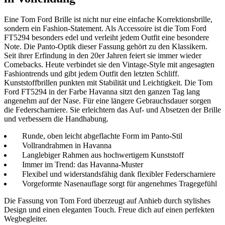
Eine Tom Ford Brille ist nicht nur eine einfache Korrektionsbrille,
sondern ein Fashion-Statement. Als Accessoire ist die Tom Ford
FT5294 besonders edel und verleiht jedem Outfit eine besondere
Note. Die Panto-Optik dieser Fassung gehört zu den Klassikern.
Seit ihrer Erfindung in den 20er Jahren feiert sie immer wieder
Comebacks. Heute verbindet sie den Vintage-Style mit angesagten
Fashiontrends und gibt jedem Outfit den letzten Schliff.
Kunststoffbrillen punkten mit Stabilität und Leichtigkeit. Die Tom
Ford FT5294 in der Farbe Havanna sitzt den ganzen Tag lang
angenehm auf der Nase. Für eine längere Gebrauchsdauer sorgen
die Federscharniere. Sie erleichtern das Auf- und Absetzen der Brille
und verbessern die Handhabung.
Runde, oben leicht abgeflachte Form im Panto-Stil
Vollrandrahmen in Havanna
Langlebiger Rahmen aus hochwertigem Kunststoff
Immer im Trend: das Havanna-Muster
Flexibel und widerstandsfähig dank flexibler Federscharniere
Vorgeformte Nasenauflage sorgt für angenehmes Tragegefühl
Die Fassung von Tom Ford überzeugt auf Anhieb durch stylishes
Design und einen eleganten Touch. Freue dich auf einen perfekten
Wegbegleiter.