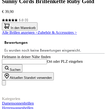
Sunny Cords
Brillenkette Ruby Gold
€ 39,90
5.0
(1)
5.0
von
In den Warenkorb
5
Alle Brillen anzeigen >
Zubehör & Accessoires >
Sternen.
1
Bewertung
Fielmann in deiner Nähe finden
Ort oder PLZ eingeben
Suchen
Aktuellen Standort verwenden
Unser Sortiment
Kategorien
Damensonnenbrillen
Herrensonnenbrillen