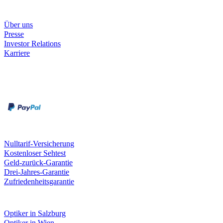
Unternehmen
Über uns
Presse
Investor Relations
Karriere
Zahlungsarten
Rechnung
Kreditkarte
Unsere Leistungen
Nulltarif-Versicherung
Kostenloser Sehtest
Geld-zurück-Garantie
Drei-Jahres-Garantie
Zufriedenheitsgarantie
Fielmann in deiner Nähe
Optiker in Salzburg
Optiker in Wien