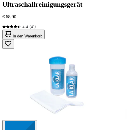
Ultraschallreinigungsgerät
€ 68,90
4.4
(41)
4.4
von
In den Warenkorb
5
Sternen.
41
Bewertungen