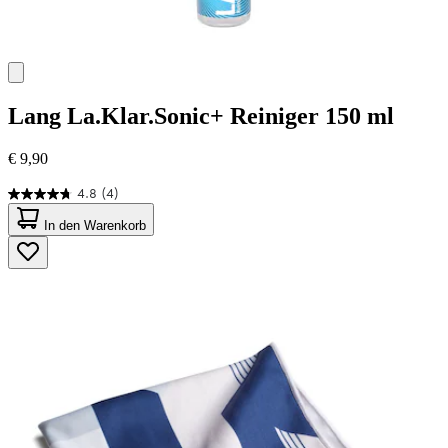
Lang
La.Klar.Sonic+ Reiniger 150 ml
€ 9,90
4.8
(4)
4.8
von
In den Warenkorb
5
Sternen.
4
Bewertungen