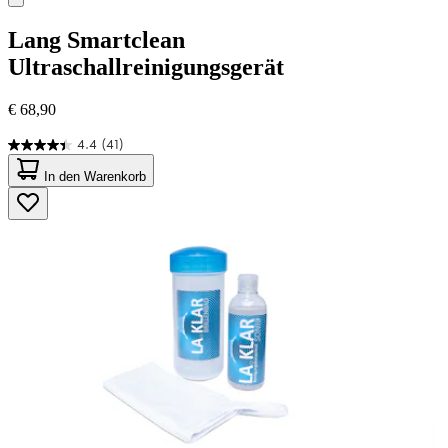
Lang
Smartclean
Ultraschallreinigungsgerät
€ 68,90
4.4
(41)
4.4
von
In den Warenkorb
5
Sternen.
41
Bewertungen