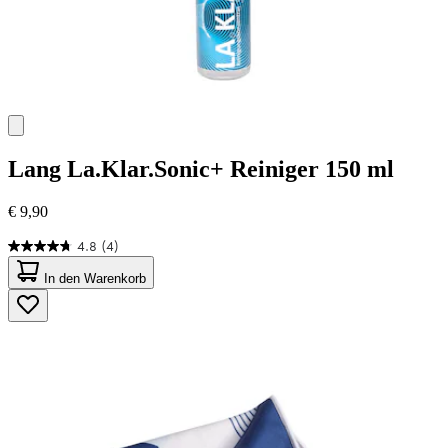
Lang
La.Klar.Sonic+ Reiniger 150 ml
€ 9,90
4.8
(4)
4.8
von
In den Warenkorb
5
Sternen.
4
Bewertungen