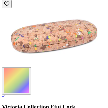
5
Sternen.
+1
Victoria Collection
Etui Cork