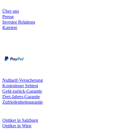
Unternehmen
Über uns
Presse
Investor Relations
Karriere
Zahlungsarten
Rechnung
Kreditkarte
Unsere Leistungen
Nulltarif-Versicherung
Kostenloser Sehtest
Geld-zurück-Garantie
Drei-Jahres-Garantie
Zufriedenheitsgarantie
Fielmann in deiner Nähe
Optiker in Salzburg
Optiker in Wien