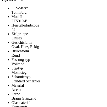
Sub-Marke
Tom Ford
Modell
FT5910-B
Herstellerfarbcode
45
Zielgruppe
Unisex
Gesichtsform
Oval, Herz, Eckig
Brillenform
Rund
Fassungstyp
Vollrand
Stegtyp
Monosteg
Scharniertyp
Standard Scharnier
Material
Acetat
Farbe
Braun Glänzend
Glasmaterial
Kunststoff