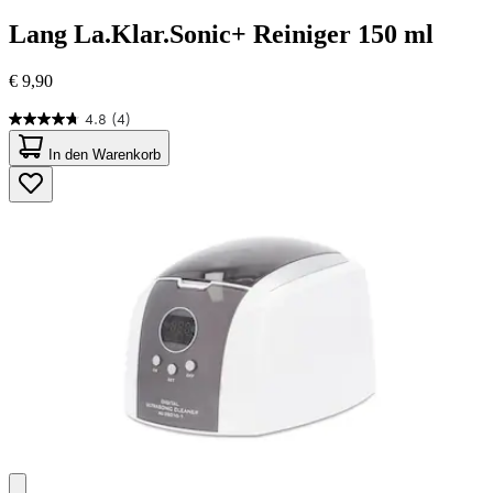
Lang
La.Klar.Sonic+ Reiniger 150 ml
€ 9,90
4.8
(4)
4.8
von
In den Warenkorb
5
Sternen.
4
Bewertungen