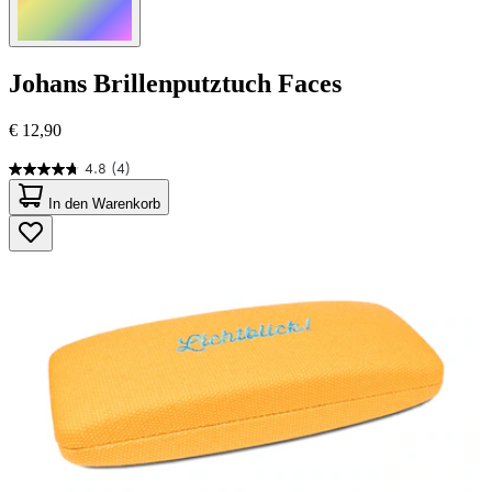
Johans
Brillenputztuch Faces
€ 12,90
4.8
(4)
4.8
von
In den Warenkorb
5
Sternen.
4
Bewertungen