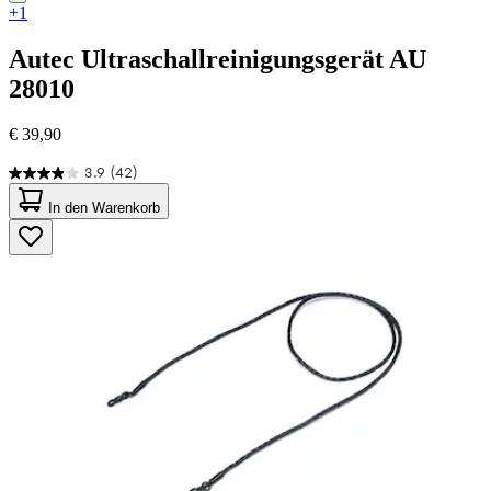
+1
Autec
Ultraschallreinigungsgerät AU
28010
€ 39,90
3.9
(42)
3.9
von
In den Warenkorb
5
Sternen.
42
Bewertungen