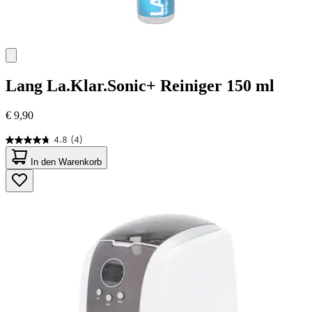
Lang
La.Klar.Sonic+ Reiniger 150 ml
€ 9,90
4.8
(4)
4.8
von
In den Warenkorb
5
Sternen.
4
Bewertungen