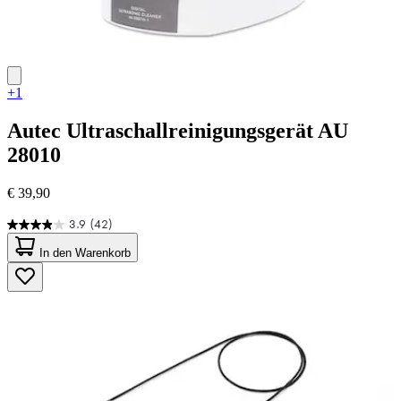
+1
Autec
Ultraschallreinigungsgerät AU
28010
€ 39,90
3.9
(42)
3.9
von
In den Warenkorb
5
Sternen.
42
Bewertungen