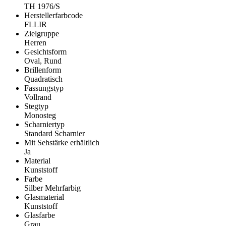
TH 1976/S
Herstellerfarbcode
FLLIR
Zielgruppe
Herren
Gesichtsform
Oval, Rund
Brillenform
Quadratisch
Fassungstyp
Vollrand
Stegtyp
Monosteg
Scharniertyp
Standard Scharnier
Mit Sehstärke erhältlich
Ja
Material
Kunststoff
Farbe
Silber Mehrfarbig
Glasmaterial
Kunststoff
Glasfarbe
Grau