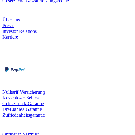
Gesetzliche Gewährleistungsrechte
Unternehmen
Über uns
Presse
Investor Relations
Karriere
Zahlungsarten
Rechnung
Kreditkarte
Unsere Leistungen
Nulltarif-Versicherung
Kostenloser Sehtest
Geld-zurück-Garantie
Drei-Jahres-Garantie
Zufriedenheitsgarantie
Fielmann in deiner Nähe
Optiker in Salzburg