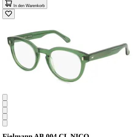
von
In den Warenkorb
5
Sternen.
1
Bewertung
Fielmann
AB 004 CL NICO