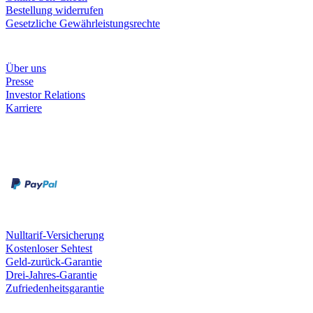
Bestellung widerrufen
Gesetzliche Gewährleistungsrechte
Unternehmen
Über uns
Presse
Investor Relations
Karriere
Zahlungsarten
Rechnung
Kreditkarte
Unsere Leistungen
Nulltarif-Versicherung
Kostenloser Sehtest
Geld-zurück-Garantie
Drei-Jahres-Garantie
Zufriedenheitsgarantie