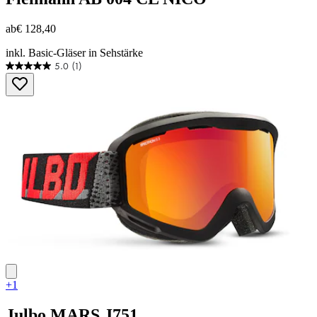
ab
€ 128,40
inkl. Basic-Gläser in Sehstärke
5.0
(1)
5.0
von
5
Sternen.
1
Bewertung
+1
Julbo
MARS J751