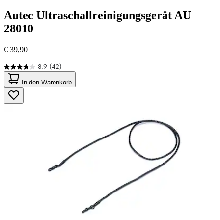
Autec
Ultraschallreinigungsgerät AU
28010
€ 39,90
3.9
(42)
3.9
von
In den Warenkorb
5
Sternen.
42
Bewertungen