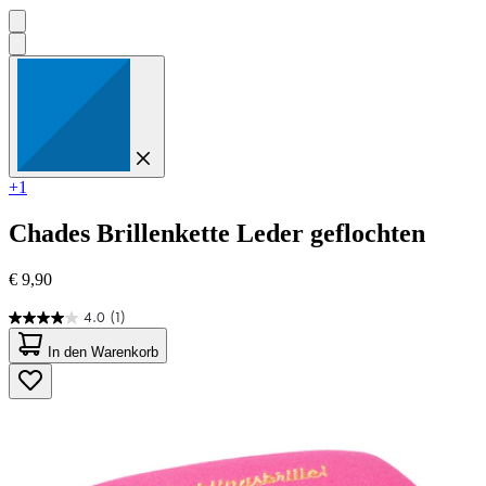
+1
Chades
Brillenkette Leder geflochten
€ 9,90
4.0
(1)
4.0
von
In den Warenkorb
5
Sternen.
1
Bewertung