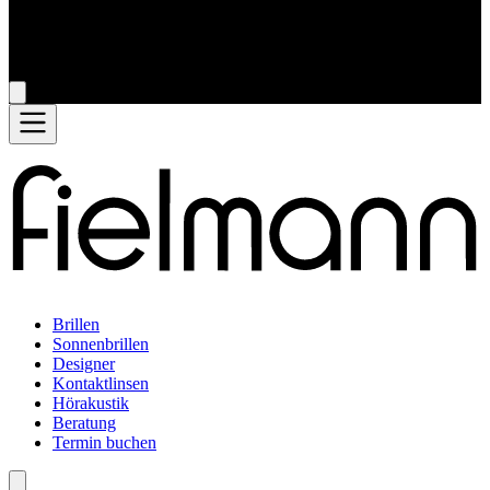
Brillen
Sonnenbrillen
Designer
Kontaktlinsen
Hörakustik
Beratung
Termin buchen