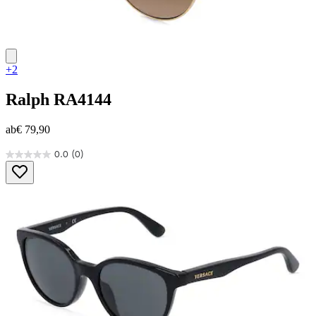
+2
Ralph
RA4144
ab
€ 79,90
0.0
(0)
0.0
von
5
Sternen.