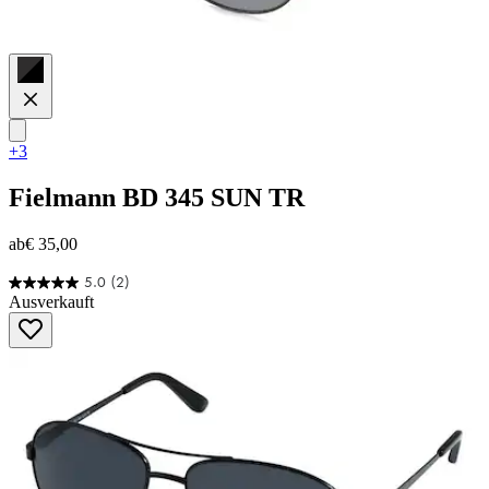
+3
Fielmann
BD 345 SUN TR
ab
€ 35,00
5.0
(2)
5.0
Ausverkauft
von
5
Sternen.
2
Bewertungen