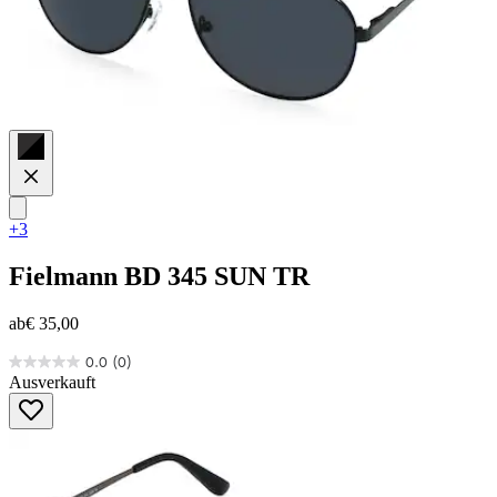
+3
Fielmann
BD 345 SUN TR
ab
€ 35,00
0.0
(0)
0.0
Ausverkauft
von
5
Sternen.