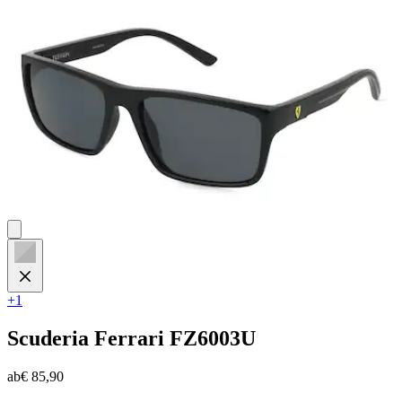
5
Sternen.
1
Bewertung
+1
Scuderia Ferrari
FZ6003U
ab
€ 85,90