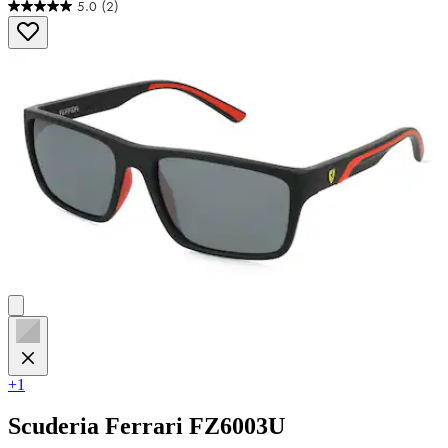
5.0
(2)
5.0
von
5
Sternen.
2
Bewertungen
+1
Scuderia Ferrari
FZ6003U