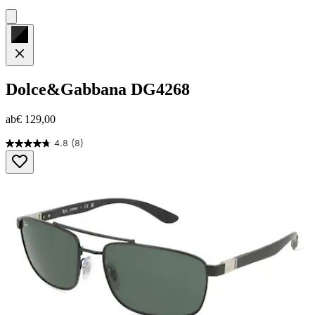
Dolce&Gabbana
DG4268
ab
€ 129,00
4.8
(8)
4.8
von
5
Sternen.
8
Bewertungen