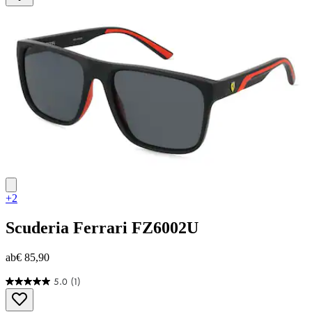
+2
Scuderia Ferrari
FZ6002U
ab
€ 85,90
5.0
(1)
5.0
von