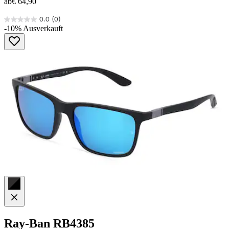
ab
€ 64,90
0.0
(0)
0.0
-10%
Ausverkauft
von
5
Sternen.
Ray-Ban
RB4385