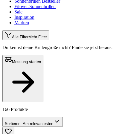
Sonnenbrillen Bestseller
Fitover-Sonnenbrillen
Sale
Inspiration
Marken
Alle Filter
Mehr Filter
Du kennst deine Brillengröße nicht?
Finde sie jetzt heraus:
Messung starten
166 Produkte
Sortieren:
Am relevantesten