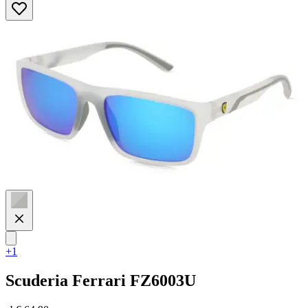
5
Sternen.
+1
Scuderia Ferrari
FZ6003U