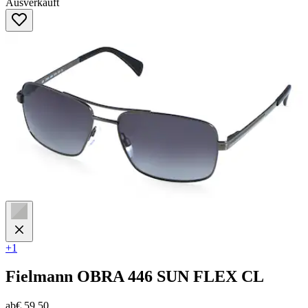
Ausverkauft
von
5
Sternen.
+1
Fielmann
OBRA 446 SUN FLEX CL
ab
€ 59,50