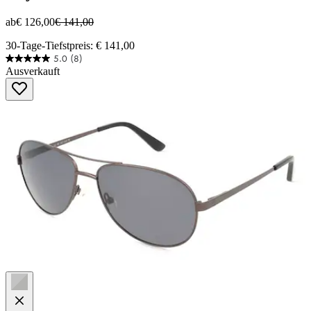
ab
€ 126,00
€ 141,00
30-Tage-Tiefstpreis: € 141,00
5.0
(8)
5.0
Ausverkauft
von
5
Sternen.
8
Bewertungen