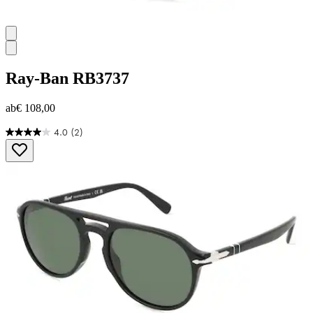
Ray-Ban
RB3737
ab
€ 108,00
4.0
(2)
4.0
von
5
Sternen.
2
Bewertungen