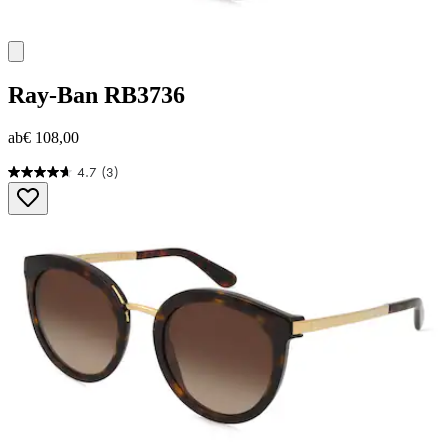
Ray-Ban
RB3736
ab
€ 108,00
4.7
(3)
4.7
von
5
Sternen.
3
Bewertungen