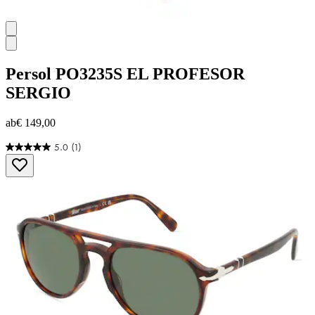
Persol
PO3235S EL PROFESOR
SERGIO
ab
€ 149,00
5.0
(1)
5.0
von
5
Sternen.
1
Bewertung