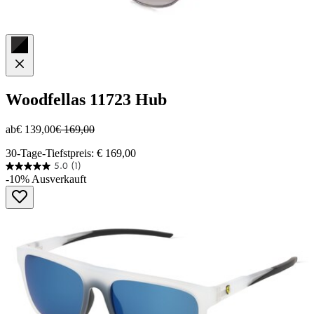
Woodfellas
11723 Hub
ab
€ 139,00
€ 169,00
30-Tage-Tiefstpreis: € 169,00
5.0
(1)
5.0
-10%
Ausverkauft
von
5
Sternen.
1
Bewertung