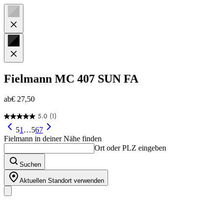
Fielmann
MC 407 SUN FA
ab
€ 27,50
5.0
(1)
5.0
von
5
1
…
5
6
7
5
Fielmann in deiner Nähe finden
Sternen.
Ort oder PLZ eingeben
1
Bewertung
Suchen
Aktuellen Standort verwenden
Unser Sortiment