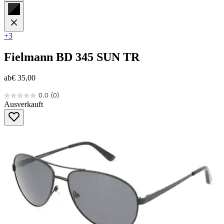
+3
Fielmann
BD 345 SUN TR
ab
€ 35,00
0.0
(0)
0.0
Ausverkauft
von
5
Sternen.