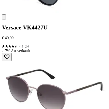
Versace
VK4427U
€ 49,90
4.3
(6)
4.3
-17%
Ausverkauft
von
5
Sternen.
6
Bewertungen