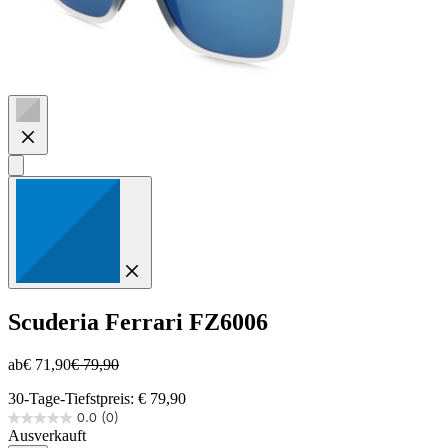
Scuderia Ferrari
FZ6006
ab
€ 71,90
€ 79,90
30-Tage-Tiefstpreis: € 79,90
0.0
(0)
0.0
Ausverkauft
von