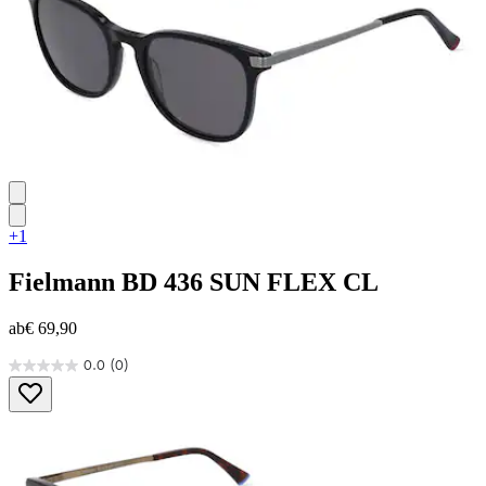
+1
Fielmann
BD 436 SUN FLEX CL
ab
€ 69,90
0.0
(0)
0.0
von
5
Sternen.