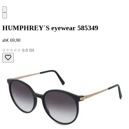
HUMPHREY´S eyewear
585349
ab
€ 69,90
0.0
(0)
0.0
von
5
Sternen.