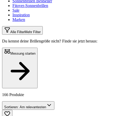
Sonnenbrillen Bestseller
Fitover-Sonnenbrillen
Sale
Inspiration
Marken
Alle Filter
Mehr Filter
Du kennst deine Brillengröße nicht?
Finde sie jetzt heraus:
Messung starten
166 Produkte
Sortieren:
Am relevantesten