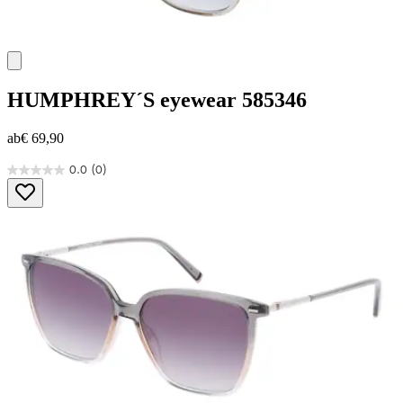
HUMPHREY´S eyewear
585346
ab
€ 69,90
0.0
(0)
0.0
von
5
Sternen.