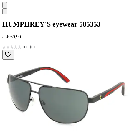
HUMPHREY´S eyewear
585353
ab
€ 69,90
0.0
(0)
0.0
von
5
Sternen.