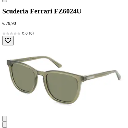
Scuderia Ferrari
FZ6024U
€ 79,90
0.0
(0)
0.0
von
5
Sternen.