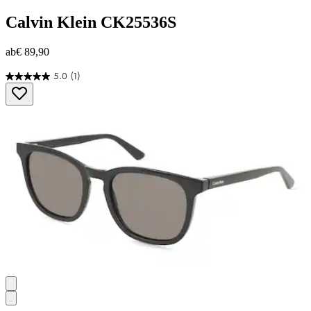
Calvin Klein
CK25536S
ab
€ 89,90
5.0
(1)
5.0
von
5
Sternen.
1
Bewertung