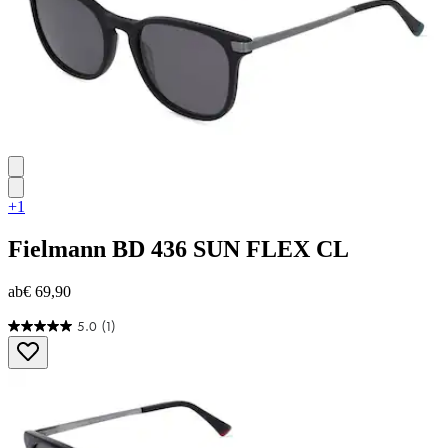
+1
Fielmann
BD 436 SUN FLEX CL
ab
€ 69,90
5.0
(1)
5.0
von
5
Sternen.
1
Bewertung