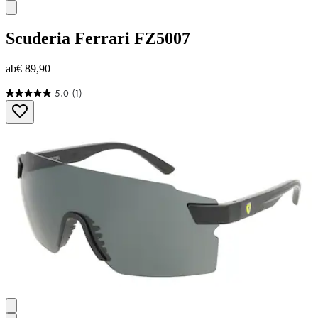
Scuderia Ferrari
FZ5007
ab
€ 89,90
5.0
(1)
5.0
von
5
Sternen.
1
Bewertung