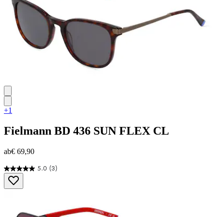
+1
Fielmann
BD 436 SUN FLEX CL
ab
€ 69,90
5.0
(3)
5.0
von
5
Sternen.
3
Bewertungen