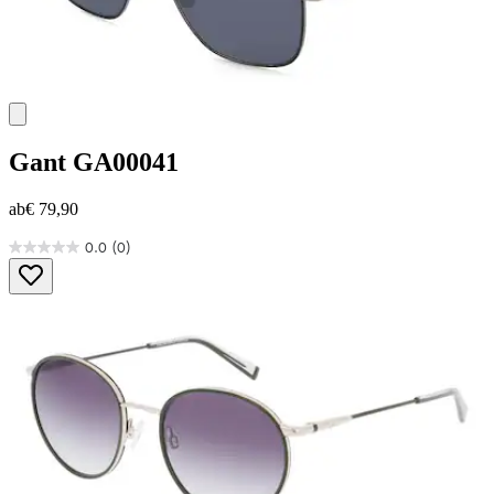
Gant
GA00041
ab
€ 79,90
0.0
(0)
0.0
von
5
Sternen.