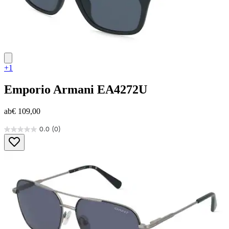
+1
Emporio Armani
EA4272U
ab
€ 109,00
0.0
(0)
0.0
von
5
Sternen.