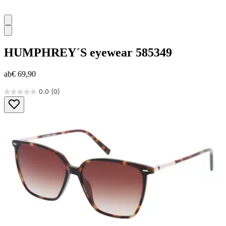
HUMPHREY´S eyewear
585349
ab
€ 69,90
0.0
(0)
0.0
von
5
Sternen.