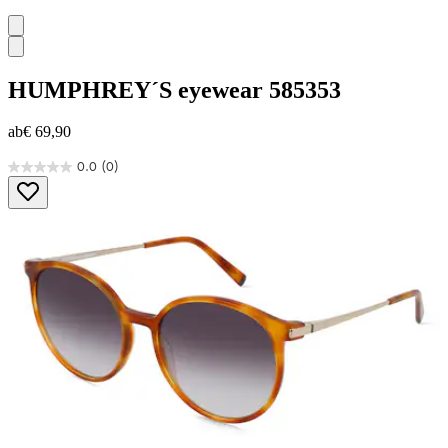
HUMPHREY´S eyewear
585353
ab
€ 69,90
0.0
(0)
0.0
von
5
Sternen.