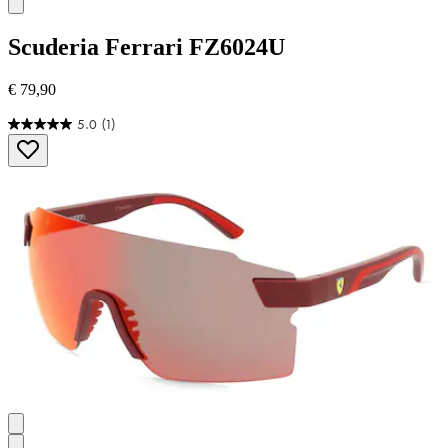
Scuderia Ferrari
FZ6024U
€ 79,90
5.0
(1)
5.0
von
5
Sternen.
1
Bewertung