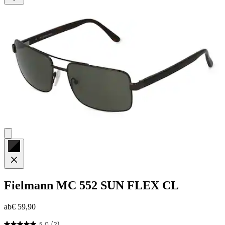
Fielmann
MC 552 SUN FLEX CL
ab
€ 59,90
5.0
(2)