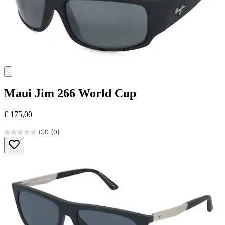
Maui Jim
266 World Cup
€ 175,00
0.0
(0)
0.0
von
5
Sternen.