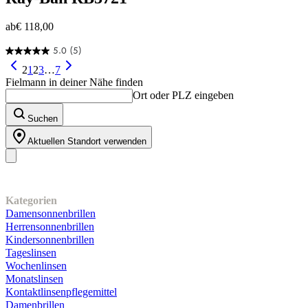
ab
€ 118,00
5.0
(5)
5.0
von
2
1
2
3
…
7
5
Fielmann in deiner Nähe finden
Sternen.
Ort oder PLZ eingeben
5
Bewertungen
Suchen
Aktuellen Standort verwenden
Unser Sortiment
Kategorien
Damensonnenbrillen
Herrensonnenbrillen
Kindersonnenbrillen
Tageslinsen
Wochenlinsen
Monatslinsen
Kontaktlinsenpflegemittel
Damenbrillen