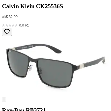
Calvin Klein
CK25536S
ab
€ 82,90
0.0
(0)
0.0
von
5
Sternen.
Ray-Ban
RB3721