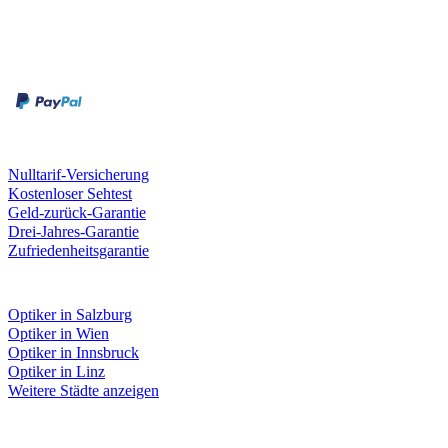
Zahlungsarten
Rechnung
Kreditkarte
Unsere Leistungen
Nulltarif-Versicherung
Kostenloser Sehtest
Geld-zurück-Garantie
Drei-Jahres-Garantie
Zufriedenheitsgarantie
Fielmann in deiner Nähe
Optiker in Salzburg
Optiker in Wien
Optiker in Innsbruck
Optiker in Linz
Weitere Städte anzeigen
Social Media