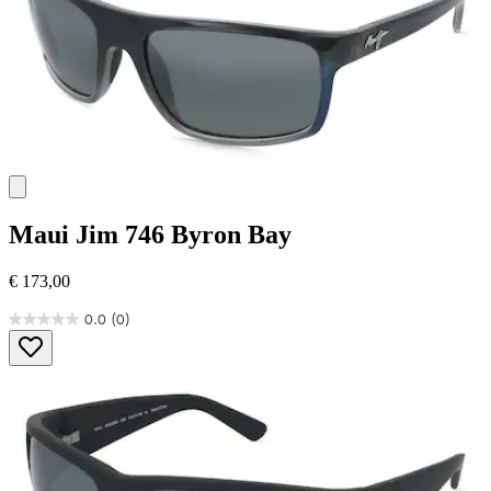
Maui Jim
746 Byron Bay
€ 173,00
0.0
(0)
0.0
von
5
Sternen.