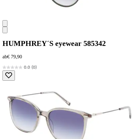
HUMPHREY´S eyewear
585342
ab
€ 79,90
0.0
(0)
0.0
von
5
Sternen.