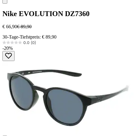
Nike
EVOLUTION DZ7360
€ 66,90
€ 89,90
30-Tage-Tiefstpreis: € 89,90
0.0
(0)
0.0
-20%
von
5
Sternen.