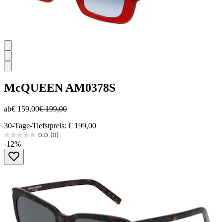
McQUEEN
AM0378S
ab
€ 159,00
€ 199,00
30-Tage-Tiefstpreis: € 199,00
0.0
(0)
0.0
-12%
von
5
Sternen.