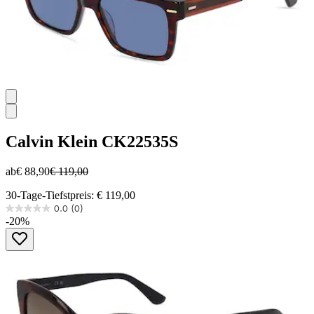
Calvin Klein
CK22535S
ab
€ 88,90
€ 119,00
30-Tage-Tiefstpreis: € 119,00
0.0
(0)
0.0
-20%
von
5
Sternen.