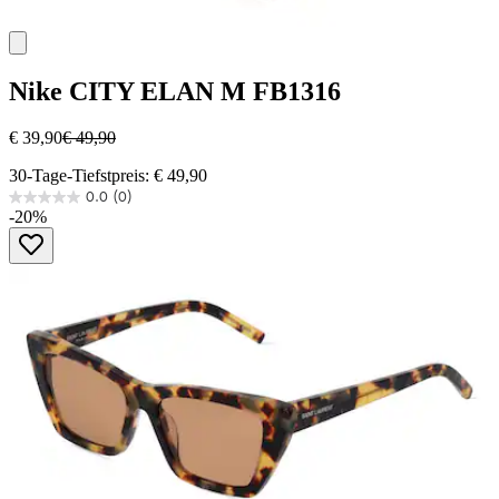
Nike
CITY ELAN M FB1316
€ 39,90
€ 49,90
30-Tage-Tiefstpreis: € 49,90
0.0
(0)
0.0
-20%
von
5
Sternen.