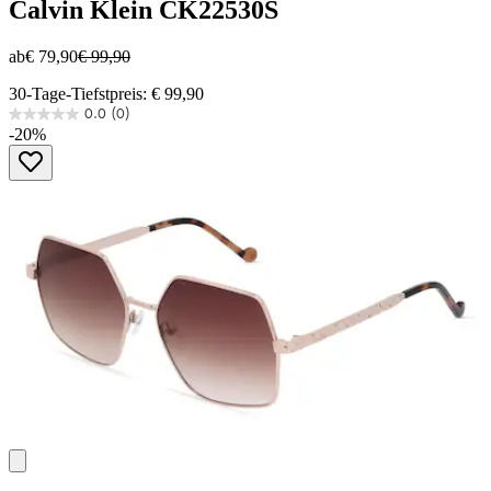
Calvin Klein
CK22530S
ab
€ 79,90
€ 99,90
30-Tage-Tiefstpreis: € 99,90
0.0
(0)
0.0
-20%
von
5
Sternen.