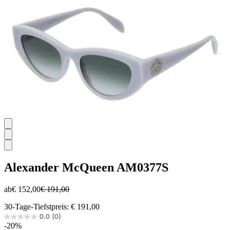
Alexander McQueen
AM0377S
ab
€ 152,00
€ 191,00
30-Tage-Tiefstpreis: € 191,00
0.0
(0)
0.0
-20%
von