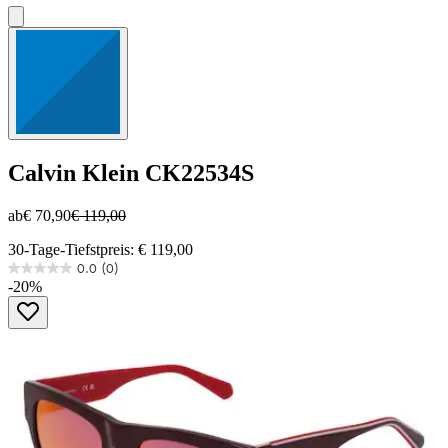
Calvin Klein
CK22534S
ab
€ 70,90
€ 119,00
30-Tage-Tiefstpreis: € 119,00
0.0
(0)
0.0
-20%
von
5
Sternen.