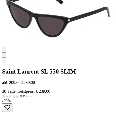
Saint Laurent
SL 550 SLIM
ab
€ 209,00
€ 239,00
30-Tage-Tiefstpreis: € 239,00
0.0
(0)
0.0
-20%
von
5
Sternen.