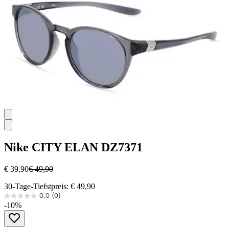
Nike
CITY ELAN DZ7371
€ 39,90
€ 49,90
30-Tage-Tiefstpreis: € 49,90
0.0
(0)
0.0
-10%
von
5
Sternen.