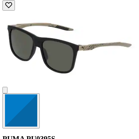
5
Sternen.
PUMA
PU0395S