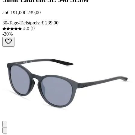
ab
€ 191,00
€ 239,00
30-Tage-Tiefstpreis: € 239,00
5.0
(1)
5.0
-20%
von
5
Sternen.
1
Bewertung