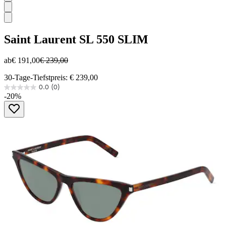
Saint Laurent
SL 550 SLIM
ab
€ 191,00
€ 239,00
30-Tage-Tiefstpreis: € 239,00
0.0
(0)
0.0
-20%
von
5
Sternen.