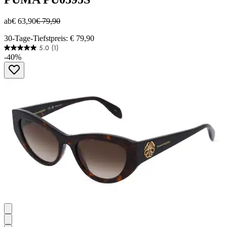
ab
€ 63,90
€ 79,90
30-Tage-Tiefstpreis: € 79,90
5.0
(1)
5.0
-40%
von
5
Sternen.
1
Bewertung