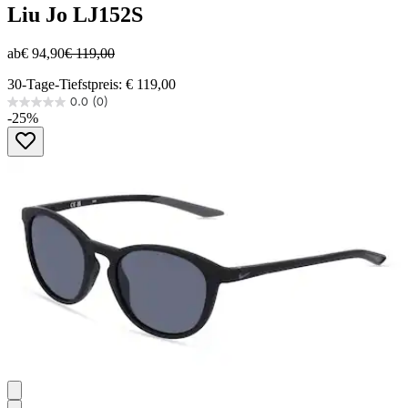
Liu Jo
LJ152S
ab
€ 94,90
€ 119,00
30-Tage-Tiefstpreis: € 119,00
0.0
(0)
0.0
-25%
von
5
Sternen.