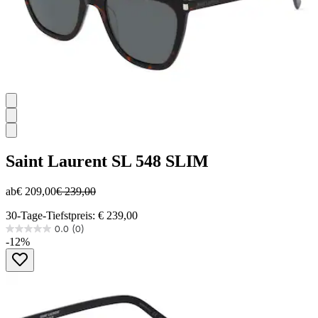
Saint Laurent
SL 548 SLIM
ab
€ 209,00
€ 239,00
30-Tage-Tiefstpreis: € 239,00
0.0
(0)
0.0
-12%
von
5
Sternen.