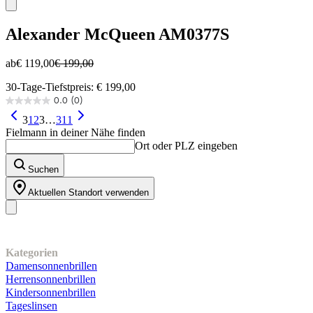
Alexander McQueen
AM0377S
ab
€ 119,00
€ 199,00
30-Tage-Tiefstpreis: € 199,00
0.0
(0)
0.0
von
3
1
2
3
…
311
5
Fielmann in deiner Nähe finden
Sternen.
Ort oder PLZ eingeben
Suchen
Aktuellen Standort verwenden
Unser Sortiment
Kategorien
Damensonnenbrillen
Herrensonnenbrillen
Kindersonnenbrillen
Tageslinsen