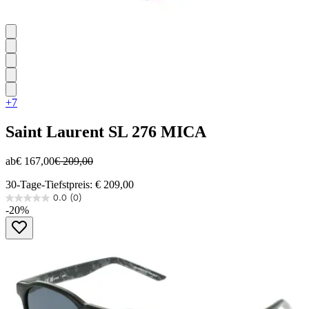
+7
Saint Laurent
SL 276 MICA
ab
€ 167,00
€ 209,00
30-Tage-Tiefstpreis: € 209,00
0.0
(0)
0.0
-20%
von
5
Sternen.