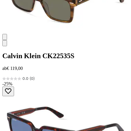
Calvin Klein
CK22535S
ab
€ 119,00
0.0
(0)
0.0
-25%
von
5
Sternen.