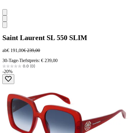
Saint Laurent
SL 550 SLIM
ab
€ 191,00
€ 239,00
30-Tage-Tiefstpreis: € 239,00
0.0
(0)
0.0
-20%
von
5
Sternen.