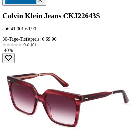
Calvin Klein Jeans
CKJ22643S
ab
€ 41,90
€ 69,90
30-Tage-Tiefstpreis: € 69,90
0.0
(0)
0.0
-40%
von
5
Sternen.