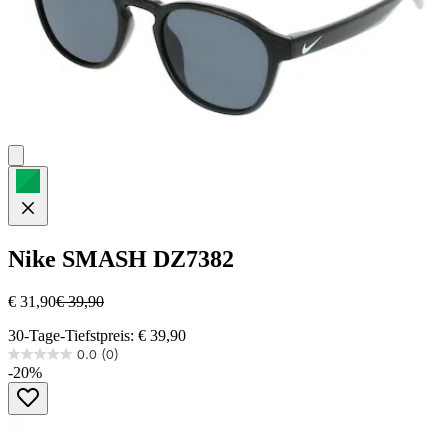
Nike
SMASH DZ7382
€ 31,90
€ 39,90
30-Tage-Tiefstpreis: € 39,90
0.0
(0)
0.0
-20%
von
5
Sternen.