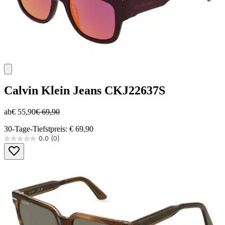
Calvin Klein Jeans
CKJ22637S
ab
€ 55,90
€ 69,90
30-Tage-Tiefstpreis: € 69,90
0.0
(0)
0.0
von
5
Sternen.