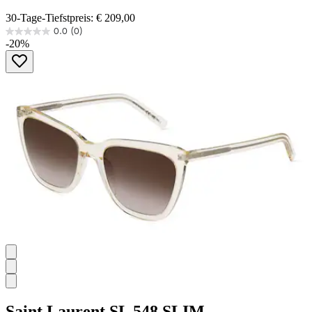
30-Tage-Tiefstpreis: € 209,00
0.0
(0)
0.0
-20%
von
5
Sternen.
Saint Laurent
SL 548 SLIM