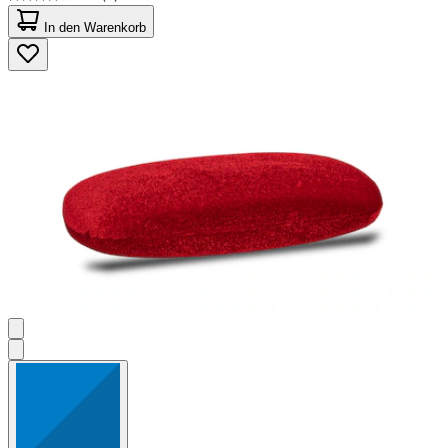
4.0
von
In den Warenkorb
5
Sternen.
3
Bewertungen