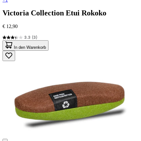
Victoria Collection
Etui Rokoko
€ 12,90
3.3
(3)
3.3
von
In den Warenkorb
5
Sternen.
3
Bewertungen