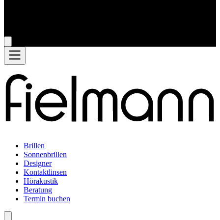
Brillen
Sonnenbrillen
Designer
Kontaktlinsen
Hörakustik
Beratung
Termin buchen