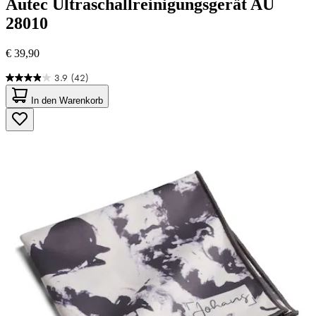
Autec
Ultraschallreinigungsgerät AU
28010
€ 39,90
3.9
(42)
3.9
von
In den Warenkorb
5
Sternen.
42
Bewertungen