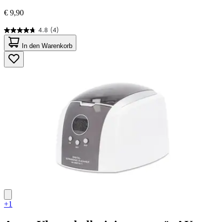
€ 9,90
4.8
(4)
4.8
von
In den Warenkorb
5
Sternen.
4
Bewertungen
+1