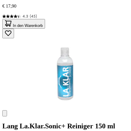
€ 17,90
4.3
(45)
4.3
von
In den Warenkorb
5
Sternen.
45
Bewertungen
Lang
La.Klar.Sonic+ Reiniger 150 ml