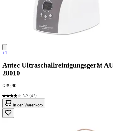
+1
Autec
Ultraschallreinigungsgerät AU
28010
€ 39,90
3.9
(42)
3.9
von
In den Warenkorb
5
Sternen.
42
Bewertungen