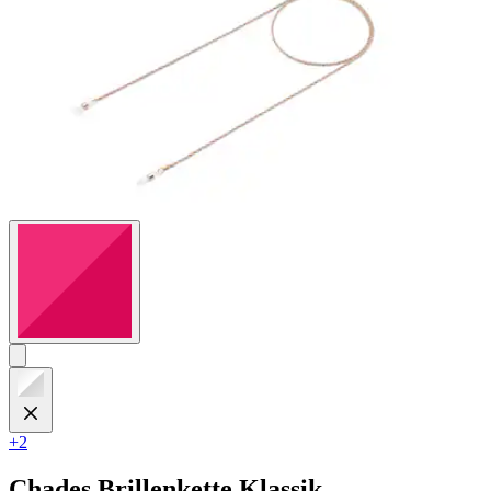
+2
Chades
Brillenkette Klassik