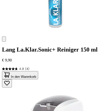
Lang
La.Klar.Sonic+ Reiniger 150 ml
€ 9,90
4.8
(4)
4.8
von
In den Warenkorb
5
Sternen.
4
Bewertungen