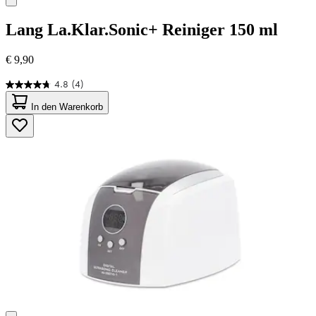
Lang
La.Klar.Sonic+ Reiniger 150 ml
€ 9,90
4.8
(4)
4.8
von
In den Warenkorb
5
Sternen.
4
Bewertungen