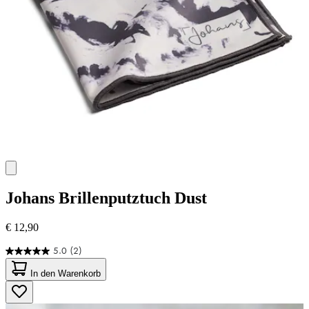
Johans
Brillenputztuch Dust
€ 12,90
5.0
(2)
5.0
von
In den Warenkorb
5
Sternen.
2