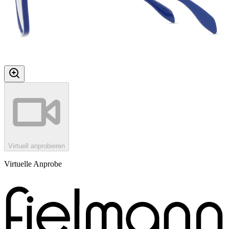
Virtuell anprobieren
Virtuelle Anprobe