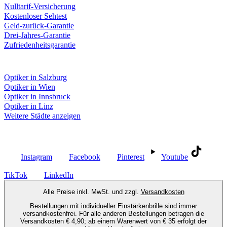
Nulltarif-Versicherung
Kostenloser Sehtest
Geld-zurück-Garantie
Drei-Jahres-Garantie
Zufriedenheitsgarantie
Fielmann in deiner Nähe
Optiker in Salzburg
Optiker in Wien
Optiker in Innsbruck
Optiker in Linz
Weitere Städte anzeigen
Social Media
Instagram
Facebook
Pinterest
Youtube
TikTok
LinkedIn
Alle Preise inkl. MwSt. und zzgl.
Versandkosten
Bestellungen mit individueller Einstärkenbrille sind immer
versandkostenfrei. Für alle anderen Bestellungen betragen die
Versandkosten € 4,90; ab einem Warenwert von € 35 erfolgt der