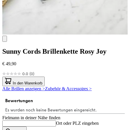
Sunny Cords
Brillenkette Rosy Joy
€ 49,90
0.0
(0)
0.0
von
In den Warenkorb
5
Alle Brillen anzeigen >
Zubehör & Accessoires >
Sternen.
Fielmann in deiner Nähe finden
Ort oder PLZ eingeben