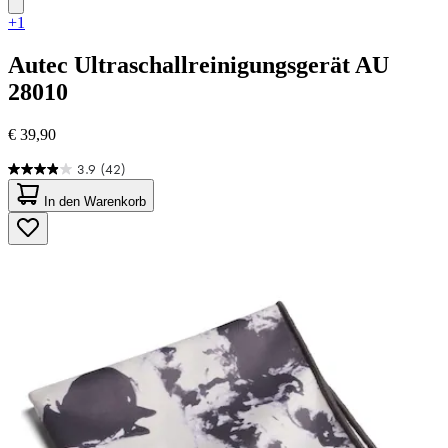
+1
Autec
Ultraschallreinigungsgerät AU
28010
€ 39,90
3.9
(42)
3.9
von
In den Warenkorb
5
Sternen.
42
Bewertungen