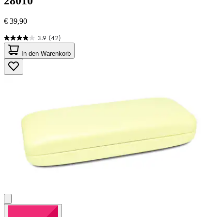
28010
€ 39,90
3.9
(42)
3.9
von
In den Warenkorb
5
Sternen.
42
Bewertungen