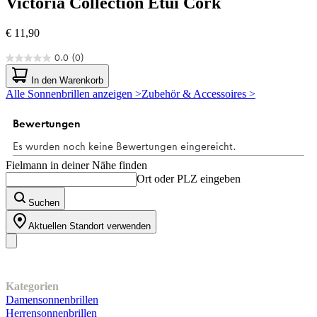
Victoria Collection
Etui Cork
€ 11,90
0.0
(0)
0.0
von
In den Warenkorb
5
Alle Sonnenbrillen anzeigen >
Zubehör & Accessoires >
Sternen.
Fielmann in deiner Nähe finden
Ort oder PLZ eingeben
Suchen
Aktuellen Standort verwenden
Unser Sortiment
Kategorien
Damensonnenbrillen
Herrensonnenbrillen