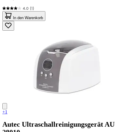
4.0
(1)
4.0
von
In den Warenkorb
5
Sternen.
1
Bewertung
+1
Autec
Ultraschallreinigungsgerät AU