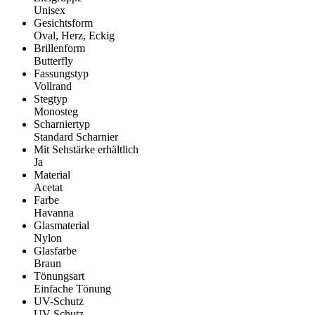
Unisex
Gesichtsform
Oval, Herz, Eckig
Brillenform
Butterfly
Fassungstyp
Vollrand
Stegtyp
Monosteg
Scharniertyp
Standard Scharnier
Mit Sehstärke erhältlich
Ja
Material
Acetat
Farbe
Havanna
Glasmaterial
Nylon
Glasfarbe
Braun
Tönungsart
Einfache Tönung
UV-Schutz
UV Schutz