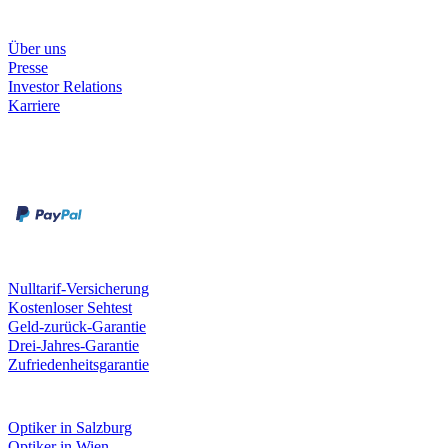
Unternehmen
Über uns
Presse
Investor Relations
Karriere
Zahlungsarten
Rechnung
Kreditkarte
Unsere Leistungen
Nulltarif-Versicherung
Kostenloser Sehtest
Geld-zurück-Garantie
Drei-Jahres-Garantie
Zufriedenheitsgarantie
Fielmann in deiner Nähe
Optiker in Salzburg
Optiker in Wien