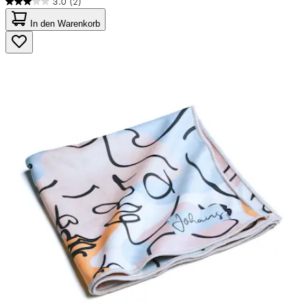
3.0
(2)
3.0
von
In den Warenkorb
5
Sternen.
2
Bewertungen