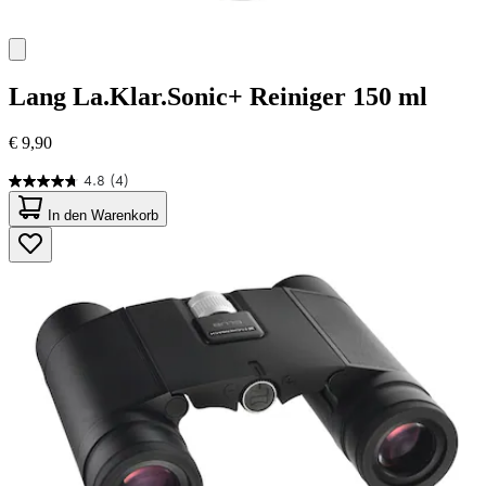
Lang
La.Klar.Sonic+ Reiniger 150 ml
€ 9,90
4.8
(4)
4.8
von
In den Warenkorb
5
Sternen.
4
Bewertungen