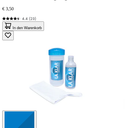
€ 3,50
4.4
(23)
4.4
von
In den Warenkorb
5
Sternen.
23
Bewertungen