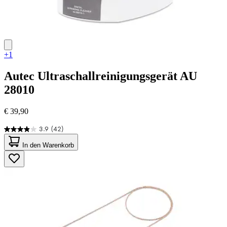
+1
Autec
Ultraschallreinigungsgerät AU
28010
€ 39,90
3.9
(42)
3.9
von
In den Warenkorb
5
Sternen.
42
Bewertungen