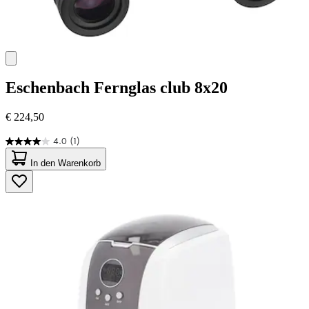
Eschenbach
Fernglas club 8x20
€ 224,50
4.0
(1)
4.0
von
In den Warenkorb
5
Sternen.
1
Bewertung