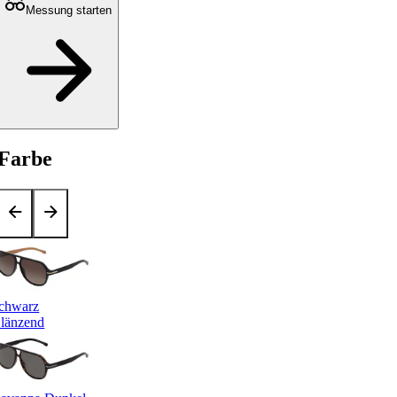
Messung starten
Farbe
chwarz
länzend