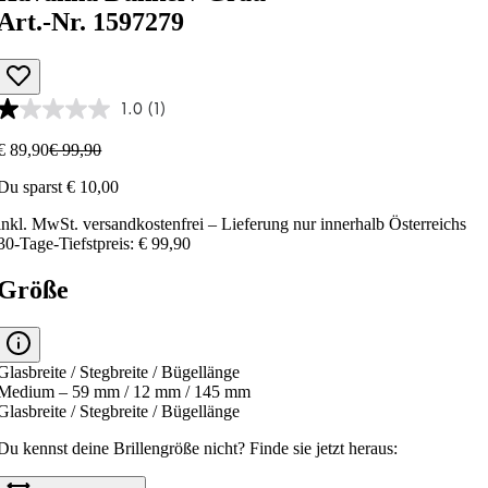
Art.-Nr. 1597279
1.0
(1)
€ 89,90
€ 99,90
Du sparst € 10,00
inkl. MwSt.
versandkostenfrei
– Lieferung nur innerhalb Österreichs
30-Tage-Tiefstpreis: € 99,90
Größe
Glasbreite / Stegbreite / Bügellänge
Medium – 59 mm / 12 mm / 145 mm
Glasbreite / Stegbreite / Bügellänge
Du kennst deine Brillengröße nicht?
Finde sie jetzt heraus: