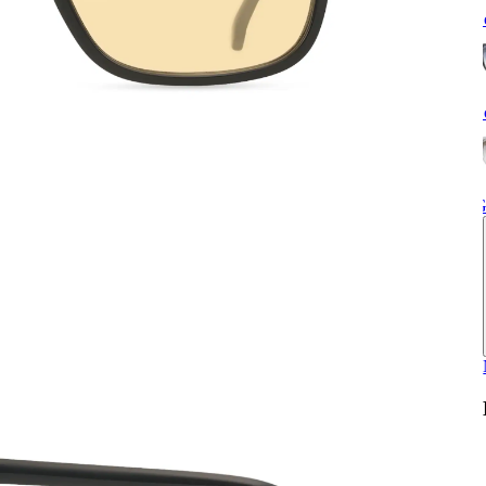
S
S
G