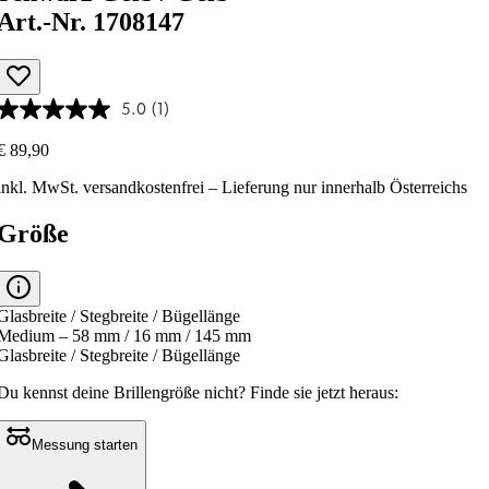
Art.-Nr. 1708147
5.0
(1)
€ 89,90
inkl. MwSt.
versandkostenfrei
– Lieferung nur innerhalb Österreichs
Größe
Glasbreite / Stegbreite / Bügellänge
Medium – 58 mm / 16 mm / 145 mm
Glasbreite / Stegbreite / Bügellänge
Du kennst deine Brillengröße nicht?
Finde sie jetzt heraus:
Messung starten