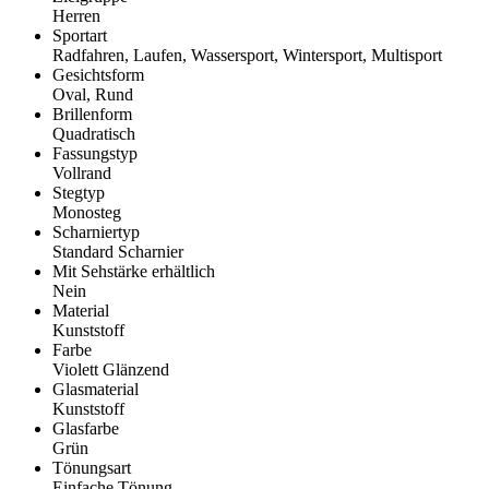
Herren
Sportart
Radfahren, Laufen, Wassersport, Wintersport, Multisport
Gesichtsform
Oval, Rund
Brillenform
Quadratisch
Fassungstyp
Vollrand
Stegtyp
Monosteg
Scharniertyp
Standard Scharnier
Mit Sehstärke erhältlich
Nein
Material
Kunststoff
Farbe
Violett Glänzend
Glasmaterial
Kunststoff
Glasfarbe
Grün
Tönungsart
Einfache Tönung