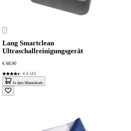
Lang
Smartclean
Ultraschallreinigungsgerät
€ 68,90
4.4
(41)
4.4
von
In den Warenkorb
5
Sternen.
41
Bewertungen