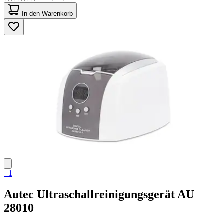
4.8
von
In den Warenkorb
5
Sternen.
125
Bewertungen
+1
Autec
Ultraschallreinigungsgerät AU
28010