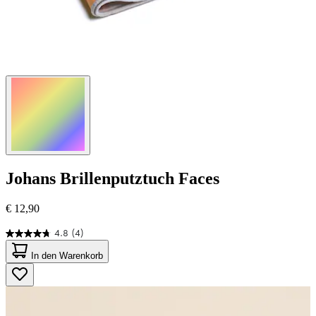
Johans
Brillenputztuch Faces
€ 12,90
4.8
(4)
4.8
von
In den Warenkorb
5
Sternen.
4
Bewertungen