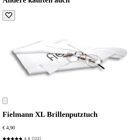
Fielmann
XL Brillenputztuch
€ 4,90
4.8
(125)