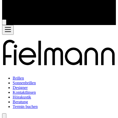
Brillen
Sonnenbrillen
Designer
Kontaktlinsen
Hörakustik
Beratung
Termin buchen