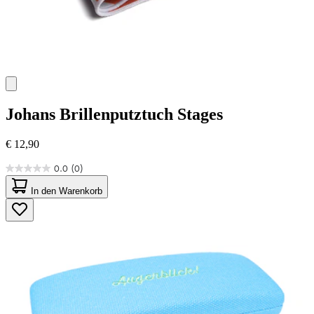
Johans
Brillenputztuch Stages
€ 12,90
0.0
(0)
0.0
von
In den Warenkorb
5
Sternen.