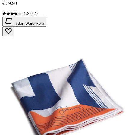
€ 39,90
3.9
(42)
3.9
von
In den Warenkorb
5
Sternen.
42
Bewertungen