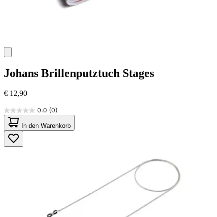
Johans
Brillenputztuch Stages
€ 12,90
0.0
(0)
0.0
von
In den Warenkorb
5
Sternen.