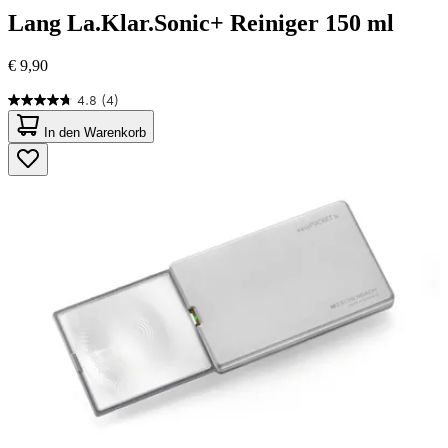
Lang
La.Klar.Sonic+ Reiniger 150 ml
€ 9,90
4.8
(4)
4.8
von
In den Warenkorb
5
Sternen.
4
Bewertungen