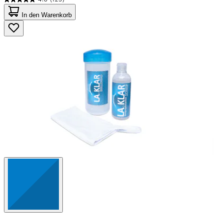
4.8
von
In den Warenkorb
5
Sternen.
125
Bewertungen