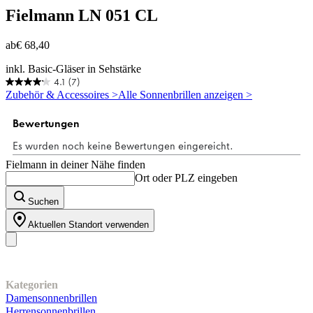
Fielmann
LN 051 CL
ab
€ 68,40
inkl. Basic-Gläser in Sehstärke
4.1
(7)
4.1
Zubehör & Accessoires >
Alle Sonnenbrillen anzeigen >
von
5
Sternen.
7
Bewertungen
Fielmann in deiner Nähe finden
Ort oder PLZ eingeben
Suchen
Aktuellen Standort verwenden
Unser Sortiment
Kategorien
Damensonnenbrillen
Herrensonnenbrillen