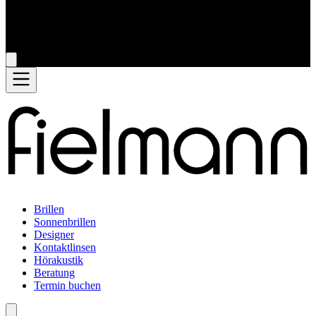
Brillen
Sonnenbrillen
Designer
Kontaktlinsen
Hörakustik
Beratung
Termin buchen