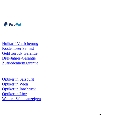
Zahlungsarten
Rechnung
Kreditkarte
Unsere Leistungen
Nulltarif-Versicherung
Kostenloser Sehtest
Geld-zurück-Garantie
Drei-Jahres-Garantie
Zufriedenheitsgarantie
Fielmann in deiner Nähe
Optiker in Salzburg
Optiker in Wien
Optiker in Innsbruck
Optiker in Linz
Weitere Städte anzeigen
Social Media