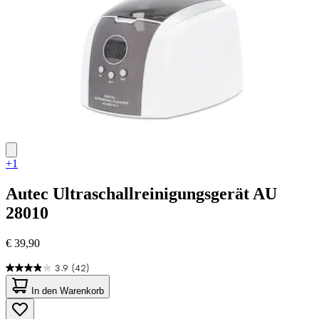
+1
Autec
Ultraschallreinigungsgerät AU
28010
€ 39,90
3.9
(42)
3.9
von
In den Warenkorb
5
Sternen.