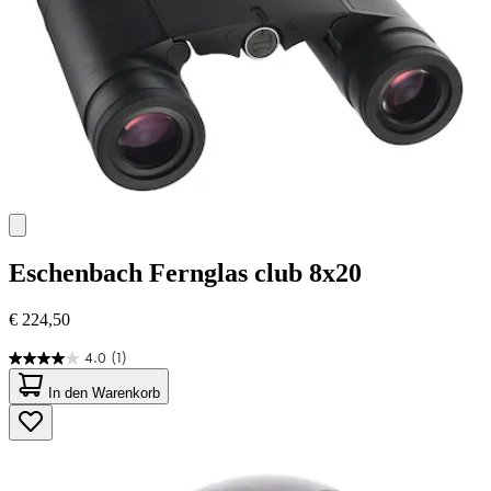
Eschenbach
Fernglas club 8x20
€ 224,50
4.0
(1)
4.0
von
In den Warenkorb
5
Sternen.
1
Bewertung