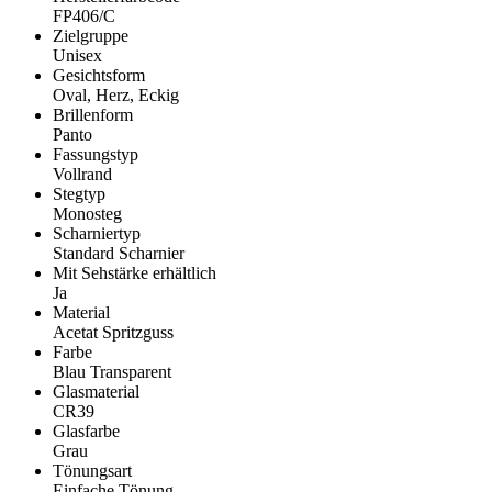
FP406/C
Zielgruppe
Unisex
Gesichtsform
Oval, Herz, Eckig
Brillenform
Panto
Fassungstyp
Vollrand
Stegtyp
Monosteg
Scharniertyp
Standard Scharnier
Mit Sehstärke erhältlich
Ja
Material
Acetat Spritzguss
Farbe
Blau Transparent
Glasmaterial
CR39
Glasfarbe
Grau
Tönungsart
Einfache Tönung