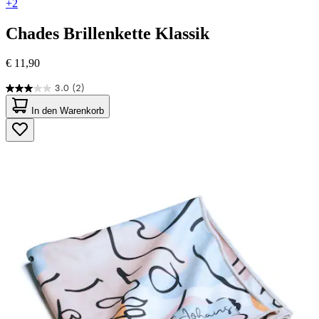
+2
Chades
Brillenkette Klassik
€ 11,90
3.0
(2)
3.0
von
In den Warenkorb
5
Sternen.
2
Bewertungen