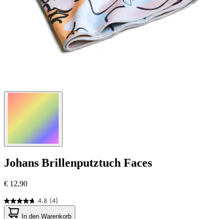
Johans
Brillenputztuch Faces
€ 12,90
4.8
(4)
4.8
von
In den Warenkorb