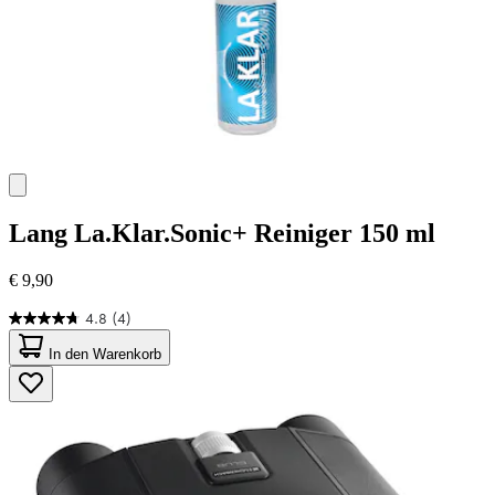
Lang
La.Klar.Sonic+ Reiniger 150 ml
€ 9,90
4.8
(4)
4.8
von
In den Warenkorb
5
Sternen.
4
Bewertungen