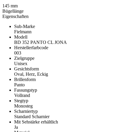
145 mm
Bügellänge
Eigenschaften
Sub-Marke
Fielmann
Modell
BD 352 PANTO CL JONA
Herstellerfarbcode
003
Zielgruppe
Unisex
Gesichtsform
Oval, Herz, Eckig
Brillenform
Panto
Fassungstyp
Vollrand
Stegtyp
Monosteg
Scharniertyp
Standard Scharnier
Mit Sehstärke erhältlich
Ja