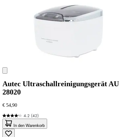
Autec
Ultraschallreinigungsgerät AU
28020
€ 54,90
4.2
(42)
4.2
von
In den Warenkorb
5
Sternen.