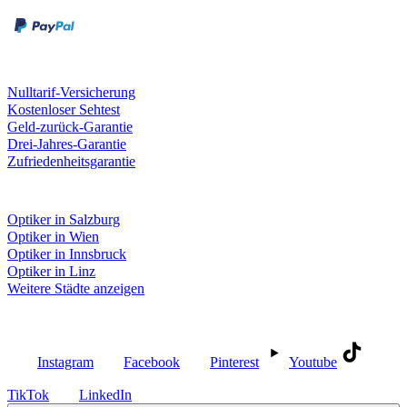
Kreditkarte
Unsere Leistungen
Nulltarif-Versicherung
Kostenloser Sehtest
Geld-zurück-Garantie
Drei-Jahres-Garantie
Zufriedenheitsgarantie
Fielmann in deiner Nähe
Optiker in Salzburg
Optiker in Wien
Optiker in Innsbruck
Optiker in Linz
Weitere Städte anzeigen
Social Media
Instagram
Facebook
Pinterest
Youtube
TikTok
LinkedIn