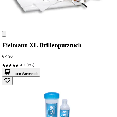
Fielmann
XL Brillenputztuch
€ 4,90
4.8
(125)
4.8
von
In den Warenkorb
5
Sternen.
125
Bewertungen