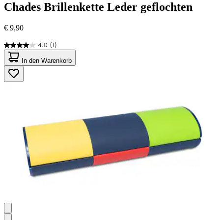
Chades
Brillenkette Leder geflochten
€ 9,90
4.0
(1)
4.0
von
In den Warenkorb
5
Sternen.
1
Bewertung