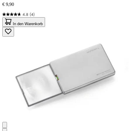
€ 9,90
4.8
(4)
4.8
von
In den Warenkorb
5
Sternen.
4
Bewertungen