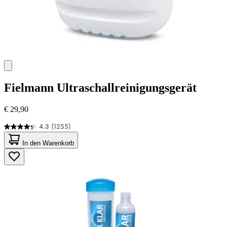
Fielmann
Ultraschallreinigungsgerät
€ 29,90
4.3
(1255)
4.3
von
In den Warenkorb
5
Sternen.
1255
Bewertungen