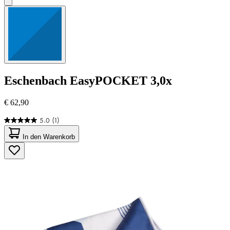
Eschenbach
EasyPOCKET 3,0x
€ 62,90
5.0
(1)
5.0
von
In den Warenkorb
5
Sternen.
1
Bewertung