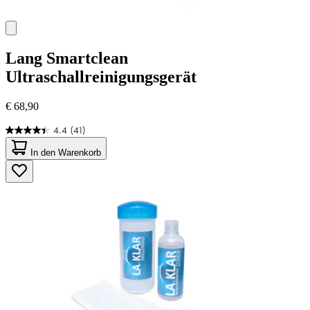
Lang
Smartclean
Ultraschallreinigungsgerät
€ 68,90
4.4
(41)
4.4
von
In den Warenkorb
5
Sternen.
41
Bewertungen