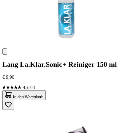
Lang
La.Klar.Sonic+ Reiniger 150 ml
€ 9,90
4.8
(4)
4.8
von
In den Warenkorb
5
Sternen.
4
Bewertungen