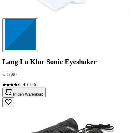
Lang
La Klar Sonic Eyeshaker
€ 17,90
4.3
(45)
4.3
von
In den Warenkorb
5
Sternen.
45
Bewertungen