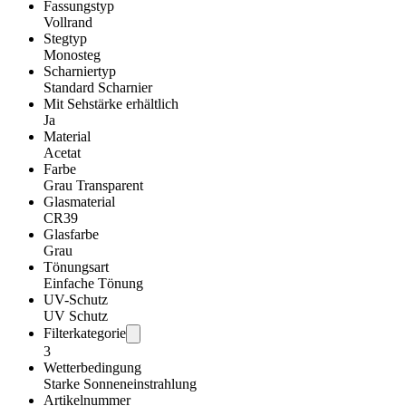
Fassungstyp
Vollrand
Stegtyp
Monosteg
Scharniertyp
Standard Scharnier
Mit Sehstärke erhältlich
Ja
Material
Acetat
Farbe
Grau Transparent
Glasmaterial
CR39
Glasfarbe
Grau
Tönungsart
Einfache Tönung
UV-Schutz
UV Schutz
Filterkategorie
3
Wetterbedingung
Starke Sonneneinstrahlung
Artikelnummer