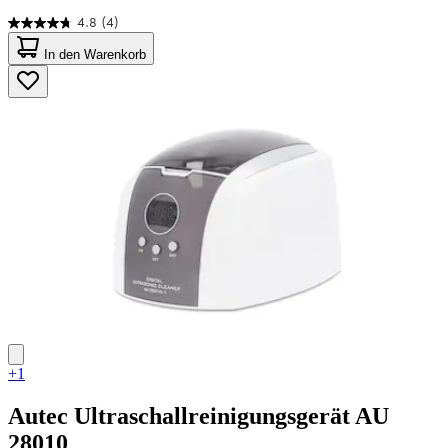
4.8
(4)
4.8
von
In den Warenkorb
5
Sternen.
4
Bewertungen
+1
Autec
Ultraschallreinigungsgerät AU
28010