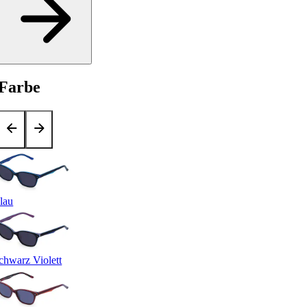
Farbe
lau
chwarz Violett