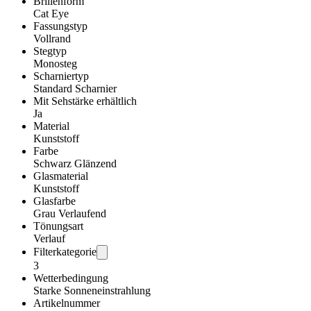
Brillenform
Cat Eye
Fassungstyp
Vollrand
Stegtyp
Monosteg
Scharniertyp
Standard Scharnier
Mit Sehstärke erhältlich
Ja
Material
Kunststoff
Farbe
Schwarz Glänzend
Glasmaterial
Kunststoff
Glasfarbe
Grau Verlaufend
Tönungsart
Verlauf
Filterkategorie
3
Wetterbedingung
Starke Sonneneinstrahlung
Artikelnummer