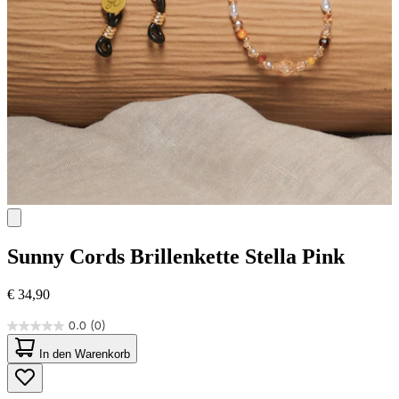
Sunny Cords
Brillenkette Stella Pink
€ 34,90
0.0
(0)
0.0
von
In den Warenkorb
5
Sternen.