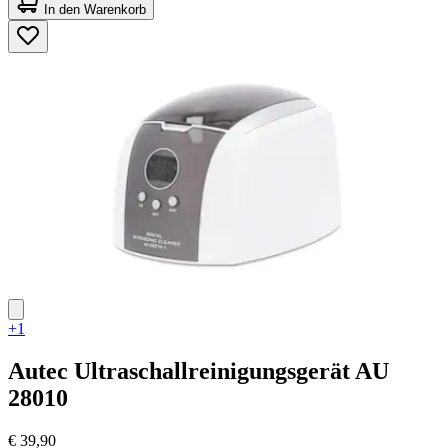
von
In den Warenkorb
5
Sternen.
1
Bewertung
+1
Autec
Ultraschallreinigungsgerät AU
28010
€ 39,90