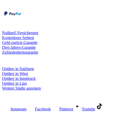
Rechnung
Kreditkarte
Unsere Leistungen
Nulltarif-Versicherung
Kostenloser Sehtest
Geld-zurück-Garantie
Drei-Jahres-Garantie
Zufriedenheitsgarantie
Fielmann in deiner Nähe
Optiker in Salzburg
Optiker in Wien
Optiker in Innsbruck
Optiker in Linz
Weitere Städte anzeigen
Social Media
Instagram
Facebook
Pinterest
Youtube