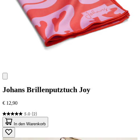
Johans
Brillenputztuch Joy
€ 12,90
5.0
(2)
5.0
von
In den Warenkorb
5
Sternen.
2