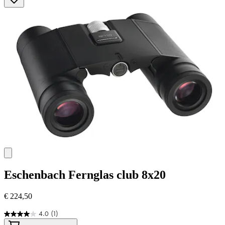
Eschenbach
Fernglas club 8x20
€ 224,50
4.0
(1)
4.0