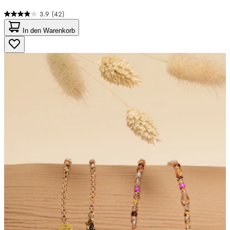
3.9
(42)
3.9
von
In den Warenkorb
5
Sternen.
42
Bewertungen