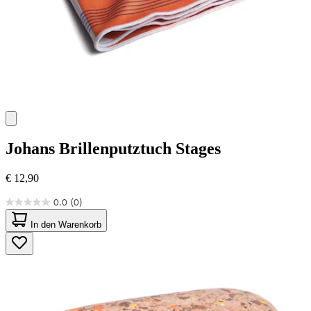
Johans
Brillenputztuch Stages
€ 12,90
0.0
(0)
0.0
von
In den Warenkorb
5
Sternen.