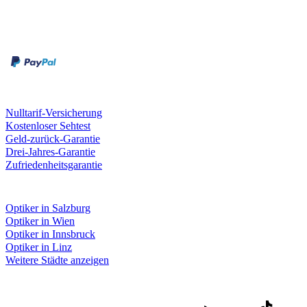
Zahlungsarten
Rechnung
Kreditkarte
Unsere Leistungen
Nulltarif-Versicherung
Kostenloser Sehtest
Geld-zurück-Garantie
Drei-Jahres-Garantie
Zufriedenheitsgarantie
Fielmann in deiner Nähe
Optiker in Salzburg
Optiker in Wien
Optiker in Innsbruck
Optiker in Linz
Weitere Städte anzeigen
Social Media