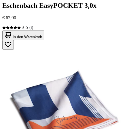
Eschenbach
EasyPOCKET 3,0x
€ 62,90
5.0
(1)
5.0
von
In den Warenkorb
5
Sternen.
1
Bewertung