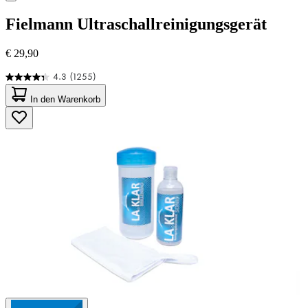
Fielmann
Ultraschallreinigungsgerät
€ 29,90
4.3
(1255)
4.3
von
In den Warenkorb
5
Sternen.
1255
Bewertungen