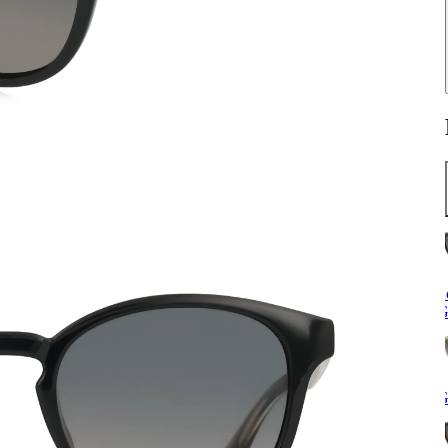
S
G
G