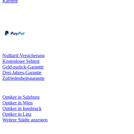
Karriere
Zahlungsarten
Rechnung
Kreditkarte
Unsere Leistungen
Nulltarif-Versicherung
Kostenloser Sehtest
Geld-zurück-Garantie
Drei-Jahres-Garantie
Zufriedenheitsgarantie
Fielmann in deiner Nähe
Optiker in Salzburg
Optiker in Wien
Optiker in Innsbruck
Optiker in Linz
Weitere Städte anzeigen
Social Media