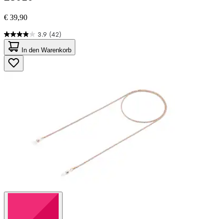
€ 39,90
3.9
(42)
3.9
von
In den Warenkorb
5
Sternen.
42
Bewertungen