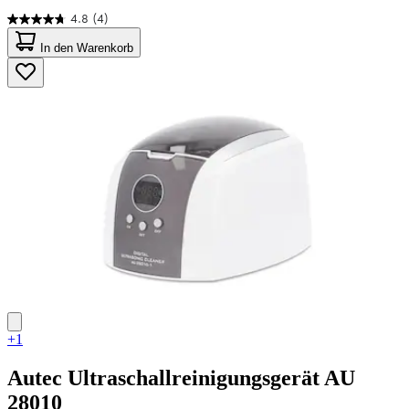
4.8
(4)
4.8
von
In den Warenkorb
5
Sternen.
4
Bewertungen
+1
Autec
Ultraschallreinigungsgerät AU
28010