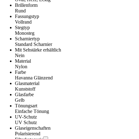
Brillenform
Rund
Fassungstyp
Vollrand
Stegtyp
Monosteg
Scharniertyp
Standard Scharnier
Mit Sehstärke erhältlich
Nein
Material
Nylon
Farbe
Havanna Glänzend
Glasmaterial
Kunststoff
Glasfarbe
Gelb
Tönungsart
Einfache Tönung
UV-Schutz
UV Schutz
Glaseigenschaften
Polarisierend