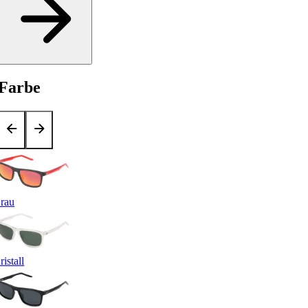
Farbe
rau
ristall