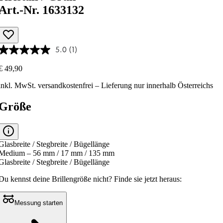
Art.-Nr. 1633132
5.0
(1)
€ 49,90
inkl. MwSt.
versandkostenfrei
– Lieferung nur innerhalb Österreichs
Größe
Glasbreite / Stegbreite / Bügellänge
Medium – 56 mm / 17 mm / 135 mm
Glasbreite / Stegbreite / Bügellänge
Du kennst deine Brillengröße nicht?
Finde sie jetzt heraus:
Messung starten