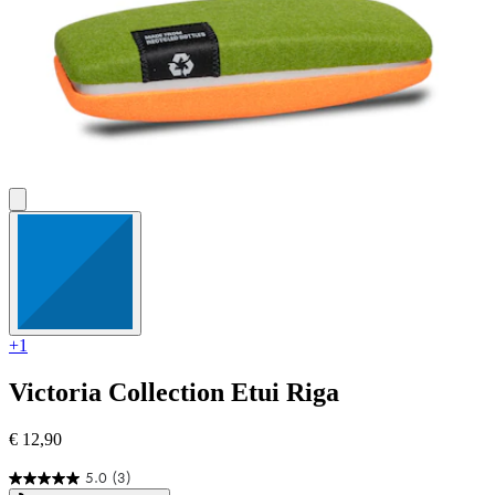
+1
Victoria Collection
Etui Riga
€ 12,90
5.0
(3)
5.0