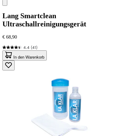
Lang
Smartclean
Ultraschallreinigungsgerät
€ 68,90
4.4
(41)
4.4
von
In den Warenkorb
5
Sternen.
41
Bewertungen