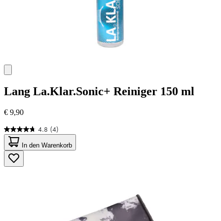
Lang
La.Klar.Sonic+ Reiniger 150 ml
€ 9,90
4.8
(4)
4.8
von
In den Warenkorb
5
Sternen.
4
Bewertungen