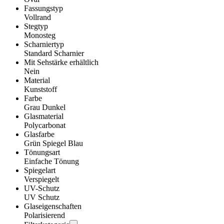
Fassungstyp
Vollrand
Stegtyp
Monosteg
Scharniertyp
Standard Scharnier
Mit Sehstärke erhältlich
Nein
Material
Kunststoff
Farbe
Grau Dunkel
Glasmaterial
Polycarbonat
Glasfarbe
Grün Spiegel Blau
Tönungsart
Einfache Tönung
Spiegelart
Verspiegelt
UV-Schutz
UV Schutz
Glaseigenschaften
Polarisierend