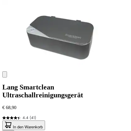
5
Bewertungen
Lang
Smartclean
Ultraschallreinigungsgerät
€ 68,90
4.4
(41)
4.4
von
In den Warenkorb
5