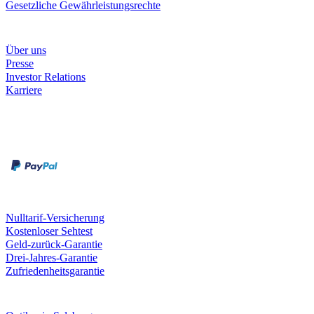
Gesetzliche Gewährleistungsrechte
Unternehmen
Über uns
Presse
Investor Relations
Karriere
Zahlungsarten
Rechnung
Kreditkarte
Unsere Leistungen
Nulltarif-Versicherung
Kostenloser Sehtest
Geld-zurück-Garantie
Drei-Jahres-Garantie
Zufriedenheitsgarantie
Fielmann in deiner Nähe