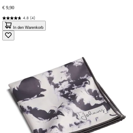
€ 9,90
4.8
(4)
4.8
von
In den Warenkorb
5
Sternen.
4
Bewertungen