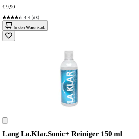
€ 9,90
4.4
(68)
4.4
von
In den Warenkorb
5
Sternen.
68
Bewertungen
Lang
La.Klar.Sonic+ Reiniger 150 ml