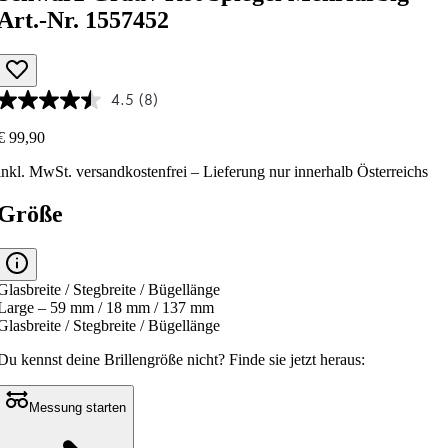
Art.-Nr. 1557452
4.5
(8)
€ 99,90
inkl. MwSt.
versandkostenfrei
– Lieferung nur innerhalb Österreichs
Größe
Glasbreite / Stegbreite / Bügellänge
Large – 59 mm / 18 mm / 137 mm
Glasbreite / Stegbreite / Bügellänge
Du kennst deine Brillengröße nicht?
Finde sie jetzt heraus:
Messung starten