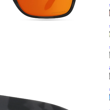
S
S
S
G
S
S