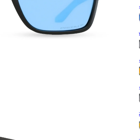
S
W
S
S
G