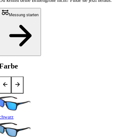
Du kennst deine Brillengröße nicht?
Finde sie jetzt heraus:
Messung starten
Farbe
chwarz