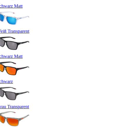
chwarz Matt
eiß Transparent
chwarz Matt
chwarz
rau Transparent