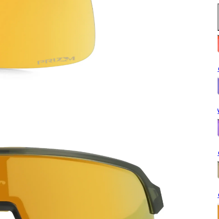
S
W
S
S