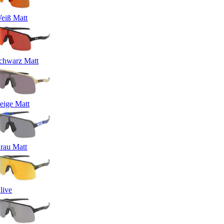
eiß Matt
chwarz Matt
eige Matt
rau Matt
live