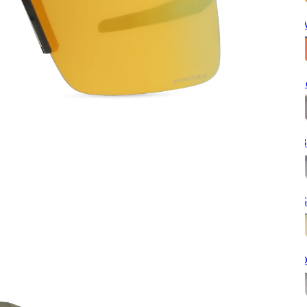
W
S
B
G
O