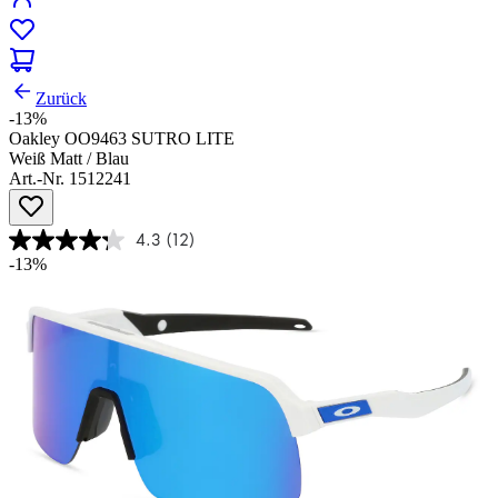
Zurück
-13%
Oakley OO9463 SUTRO LITE
Weiß Matt / Blau
Art.-Nr. 1512241
4.3
(12)
-13%