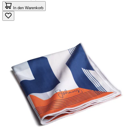
4.4
von
In den Warenkorb
5
Sternen.
41
Bewertungen