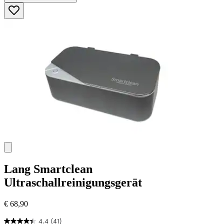
5
Sternen.
3
Bewertungen
Lang
Smartclean
Ultraschallreinigungsgerät
€ 68,90
4.4
(41)