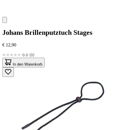
Johans
Brillenputztuch Stages
€ 12,90
0.0
(0)
0.0
von
In den Warenkorb
5
Sternen.