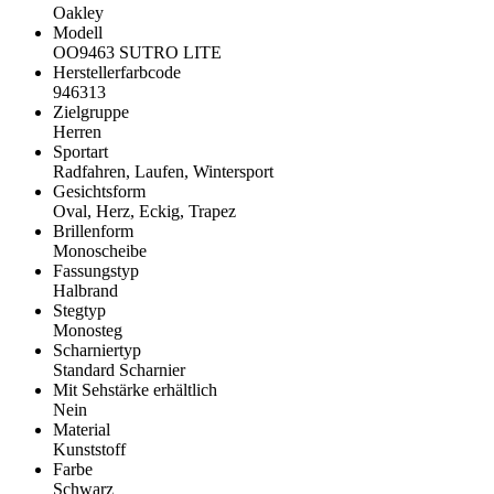
Oakley
Modell
OO9463 SUTRO LITE
Herstellerfarbcode
946313
Zielgruppe
Herren
Sportart
Radfahren, Laufen, Wintersport
Gesichtsform
Oval, Herz, Eckig, Trapez
Brillenform
Monoscheibe
Fassungstyp
Halbrand
Stegtyp
Monosteg
Scharniertyp
Standard Scharnier
Mit Sehstärke erhältlich
Nein
Material
Kunststoff
Farbe
Schwarz