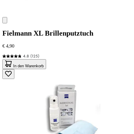
Fielmann
XL Brillenputztuch
€ 4,90
4.8
(125)
4.8
von
In den Warenkorb
5
Sternen.
125
Bewertungen