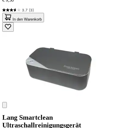
€ 9,50
3.7
(3)
3.7
von
In den Warenkorb
5
Sternen.
3
Bewertungen
Lang
Smartclean
Ultraschallreinigungsgerät