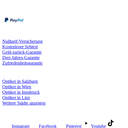
Zahlungsarten
Rechnung
Kreditkarte
Unsere Leistungen
Nulltarif-Versicherung
Kostenloser Sehtest
Geld-zurück-Garantie
Drei-Jahres-Garantie
Zufriedenheitsgarantie
Fielmann in deiner Nähe
Optiker in Salzburg
Optiker in Wien
Optiker in Innsbruck
Optiker in Linz
Weitere Städte anzeigen
Social Media
Instagram
Facebook
Pinterest
Youtube