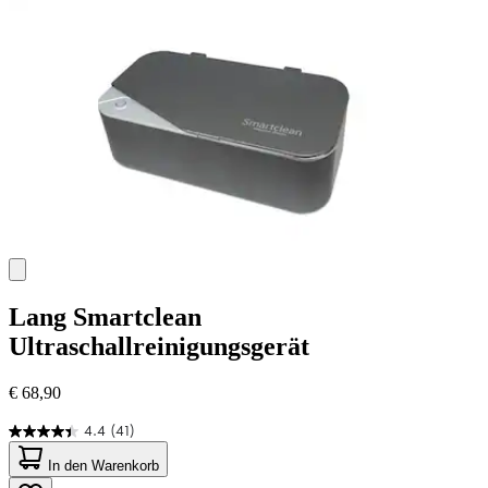
Bewertungen
Lang
Smartclean
Ultraschallreinigungsgerät
€ 68,90
4.4
(41)
4.4
von
In den Warenkorb
5