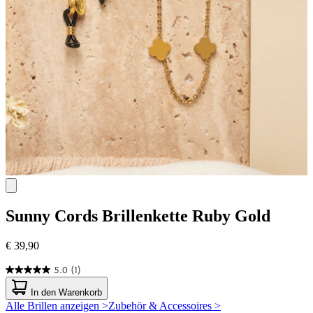
Sunny Cords
Brillenkette Ruby Gold
€ 39,90
5.0
(1)
5.0
von
In den Warenkorb
5
Alle Brillen anzeigen >
Zubehör & Accessoires >