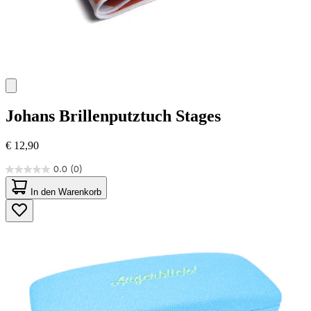
Johans
Brillenputztuch Stages
€ 12,90
0.0
(0)
0.0
von
In den Warenkorb
5
Sternen.