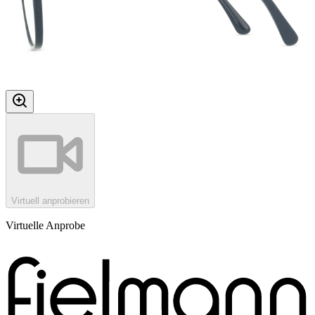
Virtuell anprobieren
Virtuelle Anprobe