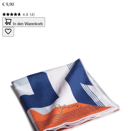
€ 9,90
4.8
(4)
4.8
von
In den Warenkorb
5
Sternen.
4
Bewertungen