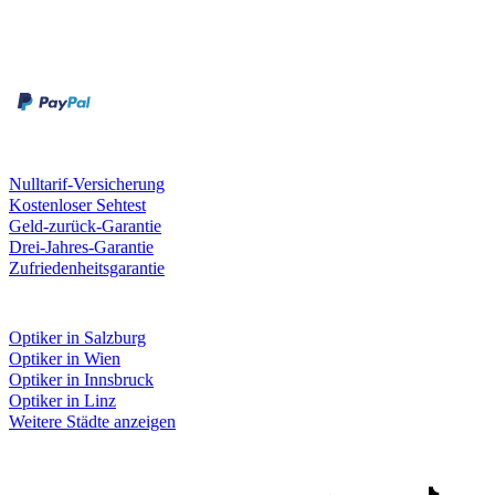
Zahlungsarten
Rechnung
Kreditkarte
Unsere Leistungen
Nulltarif-Versicherung
Kostenloser Sehtest
Geld-zurück-Garantie
Drei-Jahres-Garantie
Zufriedenheitsgarantie
Fielmann in deiner Nähe
Optiker in Salzburg
Optiker in Wien
Optiker in Innsbruck
Optiker in Linz
Weitere Städte anzeigen
Social Media