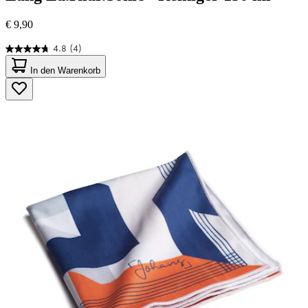
€ 9,90
4.8
(4)
4.8
von
In den Warenkorb
5
Sternen.
4
Bewertungen