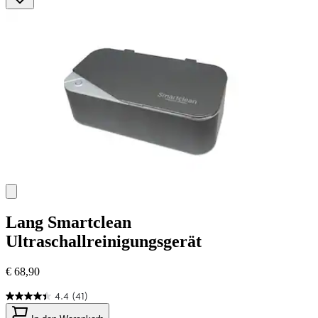
2
Bewertungen
Lang
Smartclean
Ultraschallreinigungsgerät
€ 68,90
4.4
(41)
4.4
von