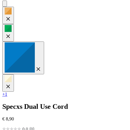
+1
Specxs
Dual Use Cord
€ 8,90
0.0
(0)