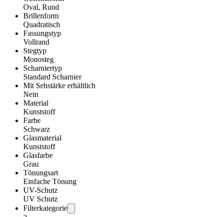
Oval, Rund
Brillenform
Quadratisch
Fassungstyp
Vollrand
Stegtyp
Monosteg
Scharniertyp
Standard Scharnier
Mit Sehstärke erhältlich
Nein
Material
Kunststoff
Farbe
Schwarz
Glasmaterial
Kunststoff
Glasfarbe
Grau
Tönungsart
Einfache Tönung
UV-Schutz
UV Schutz
Filterkategorie