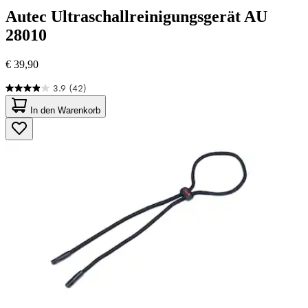
Autec
Ultraschallreinigungsgerät AU
28010
€ 39,90
3.9
(42)
3.9
von
In den Warenkorb
5
Sternen.
42
Bewertungen