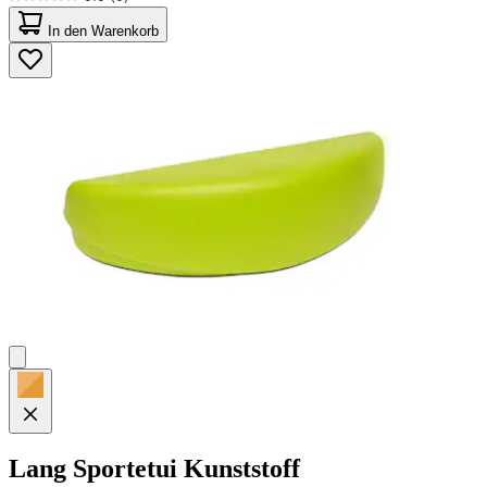
0.0
von
In den Warenkorb
5
Sternen.
Lang
Sportetui Kunststoff