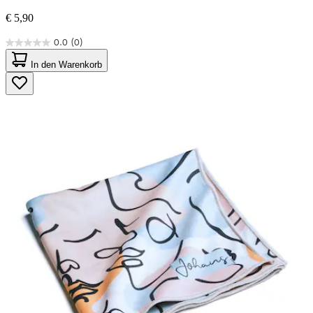
€ 5,90
0.0
(0)
0.0
von
In den Warenkorb
5
Sternen.