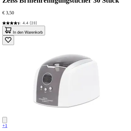
Zeiss
Brillenreinigungstücher 30 Stück
€ 3,50
4.4
(23)
4.4
von
In den Warenkorb
5
Sternen.
23
Bewertungen
+1