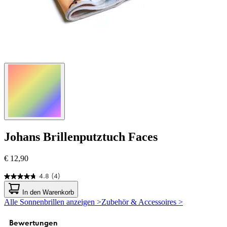
Johans
Brillenputztuch Faces
€ 12,90
4.8
(4)
4.8
von
In den Warenkorb
5
Alle Sonnenbrillen anzeigen >
Zubehör & Accessoires >
Sternen.
4
Bewertungen