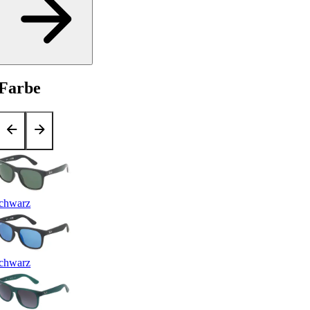
Farbe
chwarz
chwarz