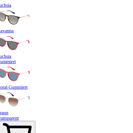
uchsia
avanna
uchsia
ummiert
oral Gummiert
raun
ransparent