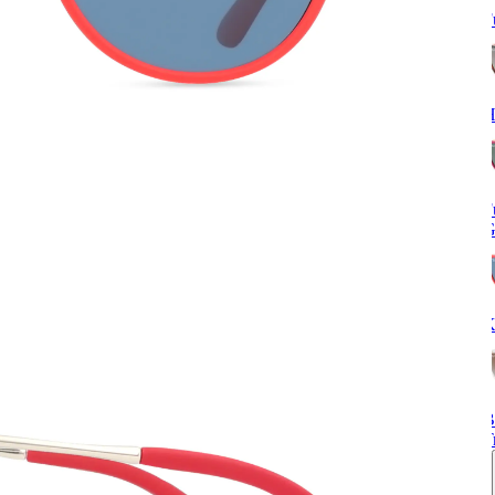
F
H
F
G
K
B
T