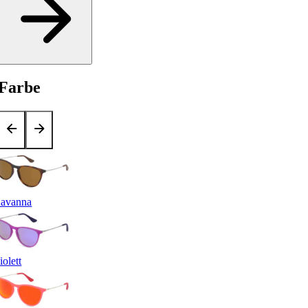
Farbe
avanna
iolett