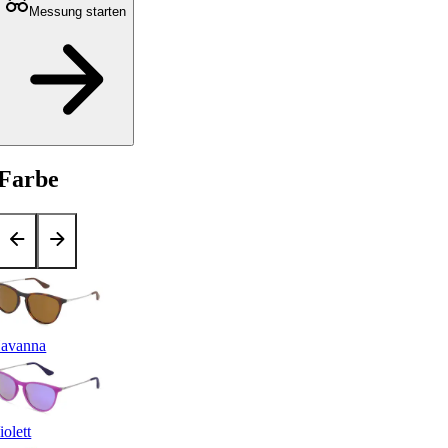
Messung starten
Farbe
avanna
iolett