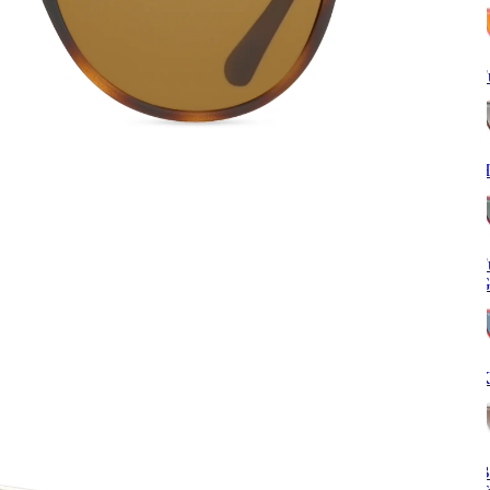
F
H
F
G
K
B