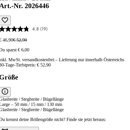
Art.-Nr. 2026446
4.8
(19)
€ 46,90
€ 52,90
Du sparst € 6,00
inkl. MwSt.
versandkostenfrei
– Lieferung nur innerhalb Österreichs
30-Tage-Tiefstpreis: € 52,90
Größe
Glasbreite / Stegbreite / Bügellänge
Large – 50 mm / 15 mm / 130 mm
Glasbreite / Stegbreite / Bügellänge
Du kennst deine Brillengröße nicht?
Finde sie jetzt heraus: