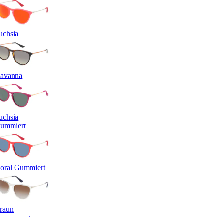
uchsia
avanna
uchsia
ummiert
oral Gummiert
raun