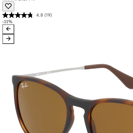
4.8
(19)
-11%