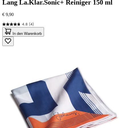
Lang
La.Klar.Sonic+ Reiniger 150 ml
€ 9,90
4.8
(4)
4.8
von
In den Warenkorb
5
Sternen.
4
Bewertungen