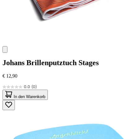
Johans
Brillenputztuch Stages
€ 12,90
0.0
(0)
0.0
von
In den Warenkorb
5
Sternen.