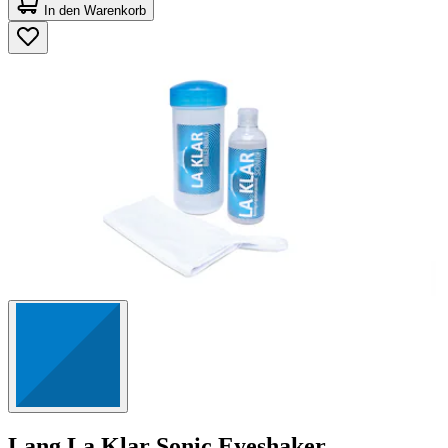
von
In den Warenkorb
5
Sternen.
1255
Bewertungen
Lang
La Klar Sonic Eyeshaker