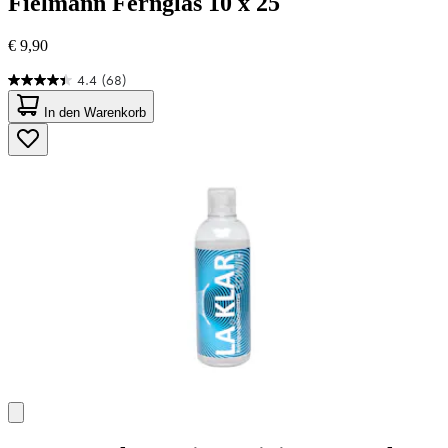
Fielmann
Fernglas 10 x 25
€ 9,90
4.4
(68)
4.4
von
In den Warenkorb
5
Sternen.
68
Bewertungen