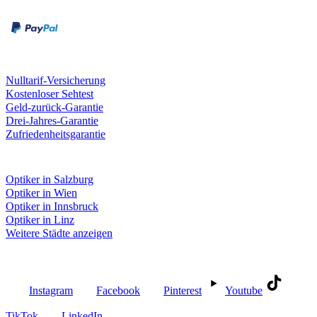
Kreditkarte
Unsere Leistungen
Nulltarif-Versicherung
Kostenloser Sehtest
Geld-zurück-Garantie
Drei-Jahres-Garantie
Zufriedenheitsgarantie
Fielmann in deiner Nähe
Optiker in Salzburg
Optiker in Wien
Optiker in Innsbruck
Optiker in Linz
Weitere Städte anzeigen
Social Media
Instagram
Facebook
Pinterest
Youtube
TikTok
LinkedIn