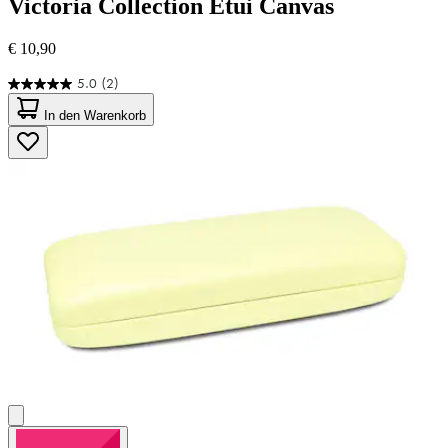
Victoria Collection
Etui Canvas
€ 10,90
5.0
(2)
5.0
von
In den Warenkorb
5
Sternen.
2
Bewertungen