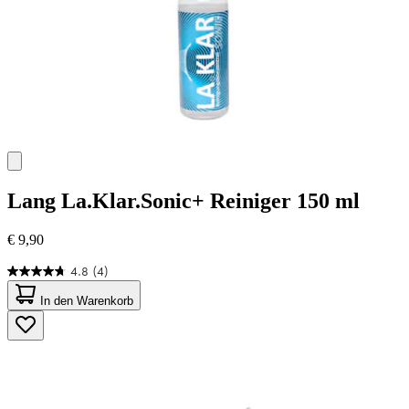
Lang
La.Klar.Sonic+ Reiniger 150 ml
€ 9,90
4.8
(4)
4.8
von
In den Warenkorb
5
Sternen.
4
Bewertungen