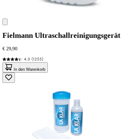
Fielmann
Ultraschallreinigungsgerät
€ 29,90
4.3
(1255)
4.3
von
In den Warenkorb
5
Sternen.
1255
Bewertungen