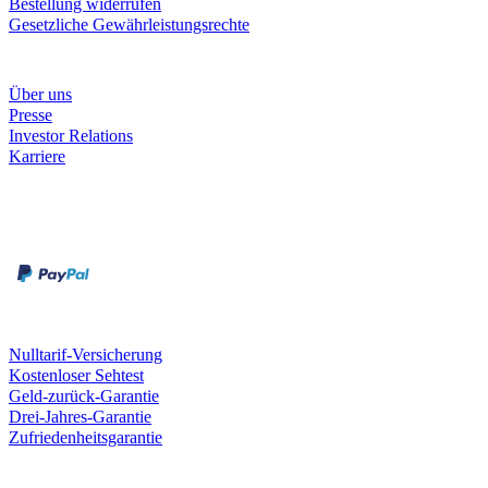
Bestellung widerrufen
Gesetzliche Gewährleistungsrechte
Unternehmen
Über uns
Presse
Investor Relations
Karriere
Zahlungsarten
Rechnung
Kreditkarte
Unsere Leistungen
Nulltarif-Versicherung
Kostenloser Sehtest
Geld-zurück-Garantie
Drei-Jahres-Garantie
Zufriedenheitsgarantie
Fielmann in deiner Nähe