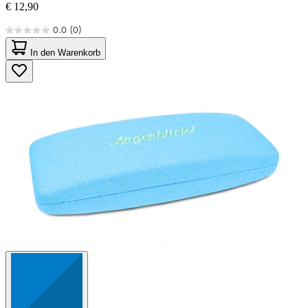
€ 12,90
0.0
(0)
0.0
von
In den Warenkorb
5
Sternen.